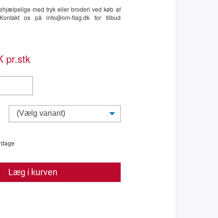
hjælpelige med tryk eller broderi ved køb af
ontakt os på info@om-flag.dk for tilbud
 pr.stk
rdage
Læg i kurven