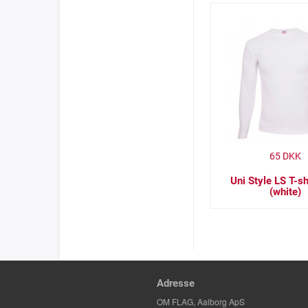
65
DKK
Uni Style LS T-sh
(white)
Adresse
OM FLAG, Aalborg ApS