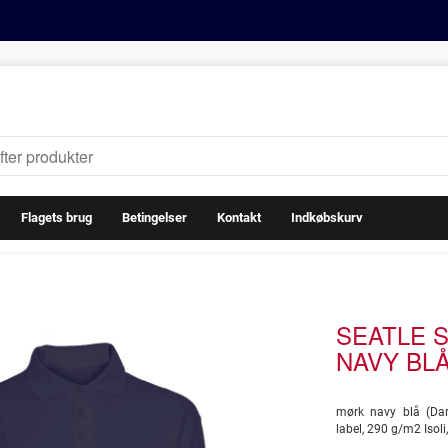
Flagets brug
Betingelser
Kontakt
Indkøbskurv
SEATLE 
NAVY BLÅ
mørk navy blå (Dar
label, 290 g/m2 Isol