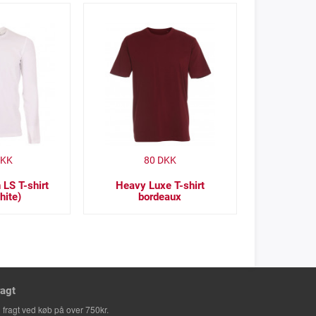
KK
80
DKK
 LS T-shirt
Heavy Luxe T-shirt
hite)
bordeaux
ragt
i fragt ved køb på over 750kr.