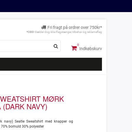
Fri fragt på ordrer over 750kr*
*OBS!
Gælder dog ikke flagstænger, tilbehør og reklameflag
Indkøbskurv
SWEATSHIRT MØRK
 (DARK NAVY)
k navy) Seatle Sweatshirt med knapper og
i, 70% bomuld 30% polyester