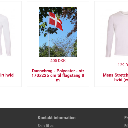
405
DKK
129
D
Dannebrog - Polyester - str
irt hvid
Mens Stretch
170x225 cm til flagstang 8
hvid (w
m
Kontakt information
F
Fr
Skriv til os