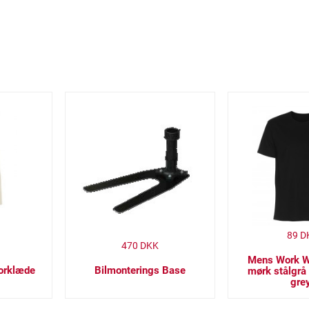
89
D
470
DKK
Mens Work We
Forklæde
Bilmonterings Base
mørk stålgrå 
gre