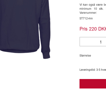
Vi kan også være be
minimum 10 stk. K
Varenummer:
ST712-mn
Pris
DKK
220
Størrelse
Leveringstid:
3-5
hve