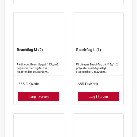
Beachflag M (2)
Beachflag L (1)
Få dit eget Beachflag på 115g/m2
Få dit eget Beachflag på 115g/m2
polyester med digital tryk
polyester med digital tryk
Flaget måler 107x293cm
Flaget måler 76x420cm
OBS: Dette er kun flaget incl. tryk
OBS: Dette er kun flaget incl. tryk
DKK/stk
DKK/stk
565
655
Læg i kurven
Læg i kurven