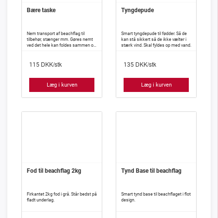
Bære taske
Tyngdepude
Nem transport af beachflag til
Smart tyngdepude til fødder. Så de
tilbehør, stænger mm. Gøres nemt
kan stå sikkert så de ikke vælter i
ved det hele kan foldes sammen og
stærk vind. Skal fyldes op med vand.
proppes i tasken.
DKK/stk
DKK/stk
115
135
Læg i kurven
Læg i kurven
Fod til beachflag 2kg
Tynd Base til beachflag
Firkantet 2kg fod i grå. Står bedst på
Smart tynd base til beachflaget i flot
fladt underlag.
design.