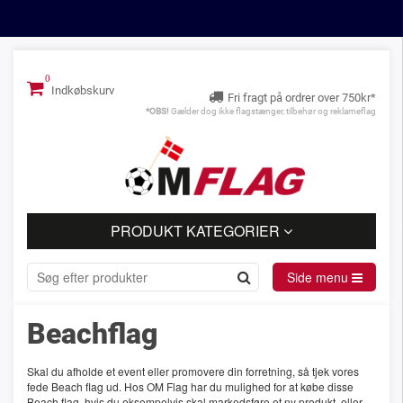
Indkøbskurv
Fri fragt på ordrer over 750kr*
*OBS!
Gælder dog ikke flagstænger, tilbehør og reklameflag
PRODUKT KATEGORIER
Side menu
Beachflag
Skal du afholde et event eller promovere din forretning, så tjek vores
fede Beach flag ud. Hos OM Flag har du mulighed for at købe disse
Beach flag, hvis du eksempelvis skal markedsføre et ny produkt, eller