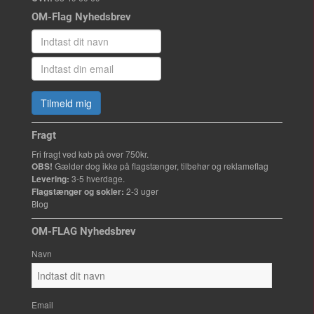
OM-Flag Nyhedsbrev
Tilmeld mig
Fragt
Fri fragt ved køb på over 750kr.
OBS!
Gælder dog ikke på flagstænger, tilbehør og reklameflag
Levering:
3-5 hverdage.
Flagstænger og sokler:
2-3 uger
Blog
OM-FLAG Nyhedsbrev
Navn
Email