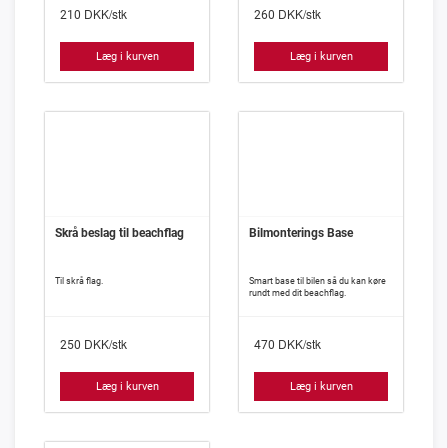
DKK/stk
DKK/stk
210
260
Læg i kurven
Læg i kurven
Skrå beslag til beachflag
Bilmonterings Base
Til skrå flag.
Smart base til bilen så du kan køre
rundt med dit beachflag.
DKK/stk
DKK/stk
250
470
Læg i kurven
Læg i kurven