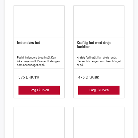
Indendørs fod
Kraftig fod med dreje
funktion
Fod til indendørs brug i stål. Kan
Kraftig fod i stål. Kan dreje rundt.
ikke dreje rundt. Passer til stangen
Passer til stangen som beachflaget
som beachflaget er på.
er på.
DKK/stk
DKK/stk
375
475
Læg i kurven
Læg i kurven