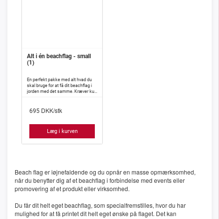
Alt i én beachflag - small
(1)
En perfekt pakke med alt hvad du
skal bruge for at få dit beachflag i
jorden med det samme. Kræver kun
ganske lidt montering.
DKK/stk
Beachflaget er perfekt til dig som vil
695
kunne reklamere for din virksomhed
overalt hvor du kommer.
Beachflaget fylder lidt, vejer lidt og
Læg i kurven
kan let pakkes sammen i en lille
taske som du nemt kan have med
dig overalt.
Dette sæt indeholder 1 stk.
beachflag Small m/ eget tryk, 1 stk.
stang til at montere dit beachflag
Beach flag er iøjnefaldende og du opnår en masse opmærksomhed,
på, samt 1 stk. jordspyd.
når du benytter dig af et beachflag i forbindelse med events eller
Du sparer 40kr ved at købe dette
promovering af et produkt eller virksomhed.
sæt sammen.
Du får dit helt eget beachflag, som specialfremstilles, hvor du har
mulighed for at få printet dit helt eget ønske på flaget. Det kan