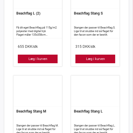
Beachflag L (2)
Beachflag Stang S
Få dit eget Beachflag på 115g/m2
Stangen der passer til Beachflag S.
polyester med digital tryk
Lige til at skubbe ind så flaget for
Flaget måler 135x358cm
den facon som der er bestilt.
OBS: Dette er kun flaget incl. tryk
DKK/stk
DKK/stk
655
315
Læg i kurven
Læg i kurven
Beachflag Stang M
Beachflag Stang L
Stangen der passer til Beachflag M.
Stangen der passer til Beachflag L.
Lige til at skubbe ind så flaget for
Lige til at skubbe ind så flaget for
den facon som der er bestilt.
den facon som der er bestilt.