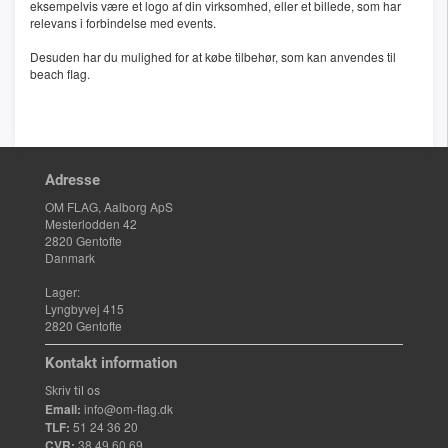
eksempelvis være et logo af din virksomhed, eller et billede, som har
relevans i forbindelse med events.
Desuden har du mulighed for at købe tilbehør, som kan anvendes til
beach flag.
Adresse
OM FLAG, Aalborg ApS
Mesterlodden 42
2820 Gentofte
Danmark
Lager:
Lyngbyvej 415
2820 Gentofte
Kontakt information
Skriv til os
Email:
info@om-flag.dk
TLF:
51 24 36 20
CVR:
38 49 60 69