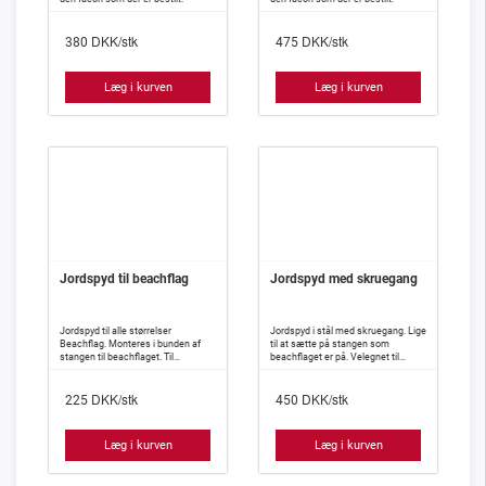
DKK/stk
DKK/stk
380
475
Læg i kurven
Læg i kurven
Jordspyd til beachflag
Jordspyd med skruegang
Jordspyd til alle størrelser
Jordspyd i stål med skruegang. Lige
Beachflag. Monteres i bunden af
til at sætte på stangen som
stangen til beachflaget. Til
beachflaget er på. Velegnet til
udendørs brug
udendørsbrug.
DKK/stk
DKK/stk
225
450
Læg i kurven
Læg i kurven