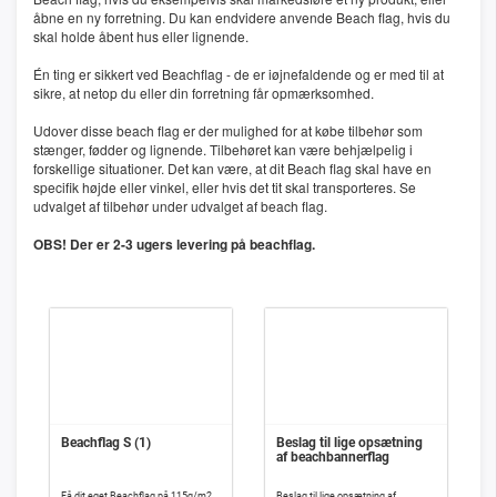
åbne en ny forretning. Du kan endvidere anvende Beach flag, hvis du
skal holde åbent hus eller lignende.
Én ting er sikkert ved Beachflag - de er iøjnefaldende og er med til at
sikre, at netop du eller din forretning får opmærksomhed.
Udover disse beach flag er der mulighed for at købe tilbehør som
stænger, fødder og lignende. Tilbehøret kan være behjælpelig i
forskellige situationer. Det kan være, at dit Beach flag skal have en
specifik højde eller vinkel, eller hvis det tit skal transporteres. Se
udvalget af tilbehør under udvalget af beach flag.
OBS! Der er 2-3 ugers levering på beachflag.
Beachflag S (1)
Beslag til lige opsætning
af beachbannerflag
Få dit eget Beachflag på 115g/m2
Beslag til lige opsætning af