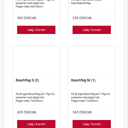
polyester med digital tryk
beachbannerflag.
Flaget måler 60x190cm
OBS: Dette er kun flaget incl. tryk
DKK/stk
DKK/stk
465
250
Læg i kurven
Læg i kurven
Beachflag S (2)
Beachflag M (1)
Få dit eget Beachflag på 115g/m2
Få dit eget Beachflag på 115g/m2
polyester med digital tryk
polyester med digital tryk
Flaget måler 70x200cm
Flaget måler 72x290cm
OBS: Dette er kun flaget incl. tryk
OBS: Dette er kun flaget incl. tryk
DKK/stk
DKK/stk
435
565
Læg i kurven
Læg i kurven