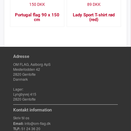
150
DKK
89
DKK
Portugal flag 90 x 150
Lady Sport T-shirt rød
cm
(red)
Adresse
OM FLAG, Aalborg ApS
Mesterlodden 42
2820 Gentofte
Danmark
Lager:
Lyngbyvej 415
2820 Gentofte
Kontakt information
Skriv til os
Email:
info@om-flag.dk
TLF:
51 24 36 20