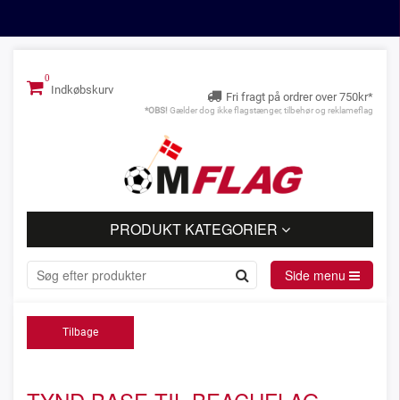
Indkøbskurv
Fri fragt på ordrer over 750kr*
*OBS!
Gælder dog ikke flagstænger, tilbehør og reklameflag
PRODUKT KATEGORIER
Side menu
Tilbage