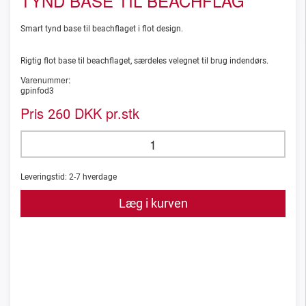
TYND BASE TIL BEACHFLAG
Smart tynd base til beachflaget i flot design.
Rigtig flot base til beachflaget, særdeles velegnet til brug indendørs.
Varenummer:
gpinfod3
Pris
DKK pr.stk
260
Leveringstid:
2-7
hverdage
Læg i kurven