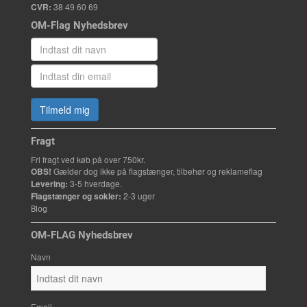
CVR:
38 49 60 69
OM-Flag Nyhedsbrev
Tilmeld mig
Fragt
Fri fragt ved køb på over 750kr.
OBS!
Gælder dog ikke på flagstænger, tilbehør og reklameflag
Levering:
3-5 hverdage.
Flagstænger og sokler:
2-3 uger
Blog
OM-FLAG Nyhedsbrev
Navn
Email