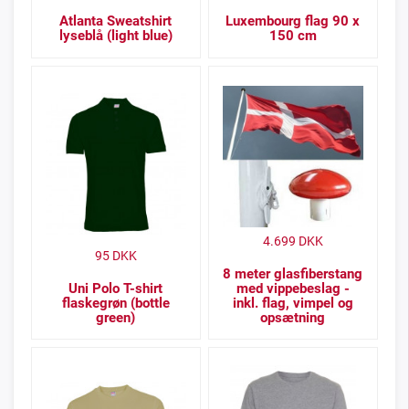
Atlanta Sweatshirt
Luxembourg flag 90 x
lyseblå (light blue)
150 cm
4.699
DKK
95
DKK
8 meter glasfiberstang
Uni Polo T-shirt
med vippebeslag -
flaskegrøn (bottle
inkl. flag, vimpel og
green)
opsætning