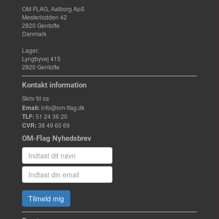
OM FLAG, Aalborg ApS
Mesterlodden 42
2820 Gentofte
Danmark
Lager:
Lyngbyvej 415
2820 Gentofte
Kontakt information
Skriv til os
Email:
info@om-flag.dk
TLF:
51 24 36 20
CVR:
38 49 60 69
OM-Flag Nyhedsbrev
Tilmeld mig