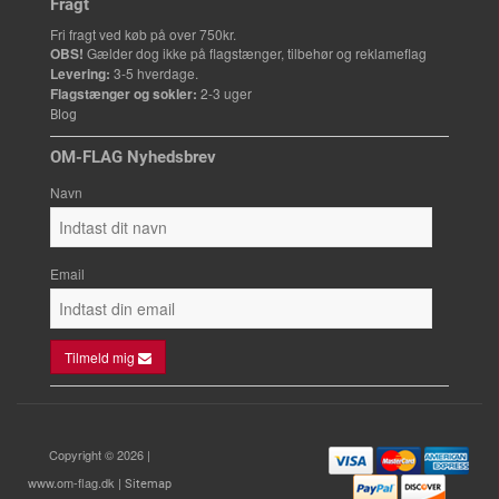
Fragt
Fri fragt ved køb på over 750kr.
OBS!
Gælder dog ikke på flagstænger, tilbehør og reklameflag
Levering:
3-5 hverdage.
Flagstænger og sokler:
2-3 uger
Blog
OM-FLAG Nyhedsbrev
Navn
Email
Tilmeld mig
Copyright © 2026 |
www.om-flag.dk |
Sitemap