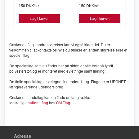
kan være skiftende, men er dog
Efter, igennem længere tid at have
DKK/stk
DKK/stk
oftest baseret på den traditionelle
forsøgt at finde et egnet flag,
150
150
opbygning bestående af rød,
enedes man i 1986 om at hejse
orange, gul, grøn, blå, indigo og
Europarådets flag. Flaget fungerer
violet. Gennem tiderne har flaget
desuden som hele EU’s logo. På
Læg i kurven
Læg i kurven
haft forskellige betydninger i
flagets blå baggrund ses 12 gule
forskellige dele af verden, men i
stjerner, som til sammen danner en
nyere tid er det dog oftest set som
cirkel, som skal symbolisere en
et symbol på at man er venligsindet
forening af det europæiske folk.
over for homoseksualitet. Flaget
Antallet af stjerner står for
opstår desuden oftest med ordet
fuldkommenhed og enhed.
PACE placeret i midten.
Ønsker du flag i andre størrelser kan vi også klare det. Du er
velkommen til at kontakte os hvis du ønsker en anden størrelse eller et
specielt flag.
De specialflag som du finder her på siden er alle trykt på tyndt
polyesterstof, og er monteret med eyletringe samt linning.
De flotte specialflag er velegnet indendørs brug. Flagene er UEGNET til
længerevarende udendørs brug.
Ønsker du landeflag kan du finde en lang række
forskellige
hos
.
nationalflag
OM Flag
Adresse