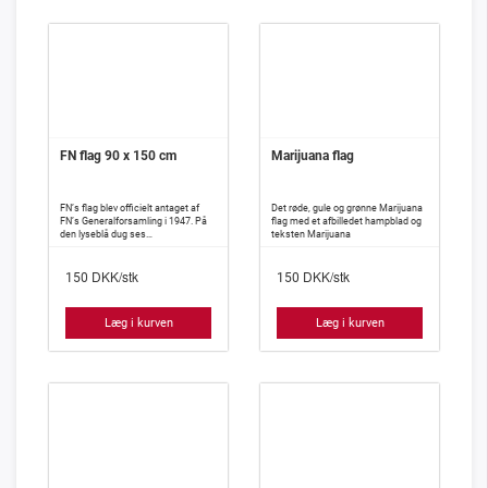
FN flag 90 x 150 cm
Marijuana flag
FN’s flag blev officielt antaget af
Det røde, gule og grønne Marijuana
FN’s Generalforsamling i 1947. På
flag med et afbilledet hampblad og
den lyseblå dug ses
teksten Marijuana
organisationens officielle emblem;
Jorden, set fra Nordpolen omgivet
DKK/stk
DKK/stk
af to olivengrene symboliserende
150
150
FN’s verdensomspændende virke
og arbejde for at sikre fred på
Jorden.
Læg i kurven
Læg i kurven