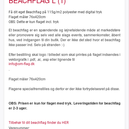
BEACHFLAG L (1)
Få dit eget Beachflag på 115g/m2 polyester med digital tryk
Flaget måler 76x420cm
OBS: Dette er kun flaget incl. tryk
Et beachflag er en spændende og iøjnefaldende måde at markedsføre
eller promovere sig selv ved alle slags events, sammenkomster, åbent
hus, ved indgangen til din butik. Der er ikke det sted hvor et beachflag
ikke passer ind. Selv på stranden :-)
Efter bestilling skal logo / billedet som skal printes på flaget indsendes i
vektorgrafik i .pdf, .ai, .esp eller lignende til
info@om-flag.dk
.
Flaget måler 76x420cm
Flagene specialfremstilles og derfor er der ikke fortrydelsesret på disse.
OBS: Prisen er kun for flaget med tryk. Leveringstiden for beachflag
er 2-3 uger.
Tilbehør til dit beachflag finder du HER
Varenummer: