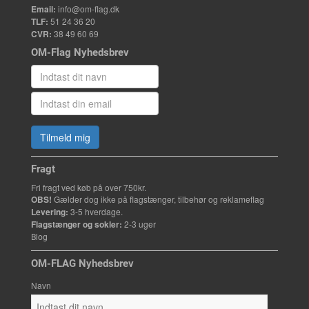
Email:
info@om-flag.dk
TLF:
51 24 36 20
CVR:
38 49 60 69
OM-Flag Nyhedsbrev
Tilmeld mig
Fragt
Fri fragt ved køb på over 750kr.
OBS!
Gælder dog ikke på flagstænger, tilbehør og reklameflag
Levering:
3-5 hverdage.
Flagstænger og sokler:
2-3 uger
Blog
OM-FLAG Nyhedsbrev
Navn