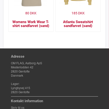
80
DKK
185
DKK
Womens Work Wear T-
Atlanta Sweatshirt
shirt sandfarvet (sand)
sandfarvet (sand)
Adresse
OM FLAG, Aalborg ApS
Mesterlodden 42
2820 Gentofte
Danmark
Lager:
Lyngbyvej 415
2820 Gentofte
Kontakt information
Skriv til os