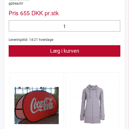
gpbeachl
Pris
DKK pr.stk
655
Leveringstid:
14-21
hverdage
Læg i kurven