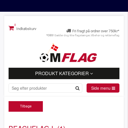
Indkøbskurv
Fri fragt på ordrer over 750kr*
*OBS!
Gælder dog ikke flagstænger, tilbehør og reklameflag
PRODUKT KATEGORIER
Side menu
Tilbage