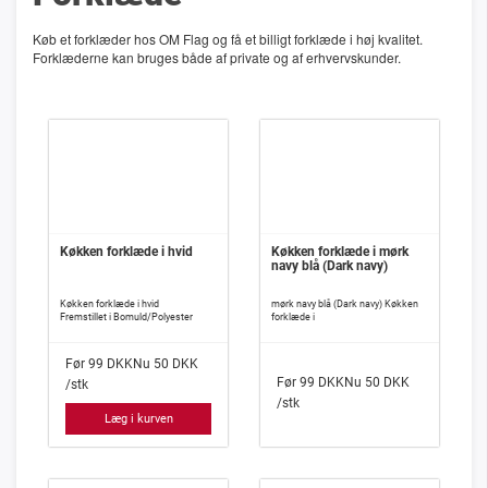
Køb et forklæder hos OM Flag og få et billigt forklæde i høj kvalitet.
Forklæderne kan bruges både af private og af erhvervskunder.
Køkken forklæde i hvid
Køkken forklæde i mørk
navy blå (Dark navy)
Køkken forklæde i hvid
mørk navy blå (Dark navy) Køkken
Fremstillet i Bomuld/Polyester
forklæde i
Før
99
DKK
Nu
50
DKK
Før
99
DKK
Nu
50
DKK
/stk
/stk
Læg i kurven