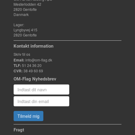
Mesterlodden 42
2820 Gentofte
Danmark
Lager:
Lyngbyvej 415
2820 Gentofte
Kontakt information
Skriv til os
Email:
info@om-flag.dk
TLF:
51 24 36 20
CVR:
38 49 60 69
OM-Flag Nyhedsbrev
Tilmeld mig
Fragt