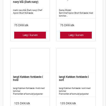
navy blå (Dark navy)
mørk navy blå (Dark navy) Chef
Dame Model
Apron Short forklæde
Sort Chef Apron Short forklæde med
lommer
Fremstillet af bomuld/polyester
DKK/stk
DKK/stk
75
75
Læg i kurven
Læg i kurven
langt Køkken forklæde i
langt Køkken forklæde i
hvid
sort
langt Køkken forklæde i hvid med
langt Køkken forklæde i sort med
lommer
lommer
Fremstillet af bomuld/polyester
Fremstillet af bomuld/polyester
DKK/stk
DKK/stk
125
135