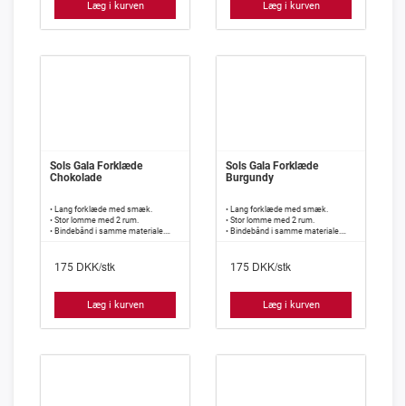
Læg i kurven
Læg i kurven
Sols Gala Forklæde
Sols Gala Forklæde
Chokolade
Burgundy
• Lang forklæde med smæk.
• Lang forklæde med smæk.
• Stor lomme med 2 rum.
• Stor lomme med 2 rum.
• Bindebånd i samme materiale.
• Bindebånd i samme materiale.
• 240 g/m2, 65% polyester, 35%
• 240 g/m2, 65% polyester, 35%
bomuld.
bomuld.
DKK/stk
DKK/stk
175
175
Læg i kurven
Læg i kurven