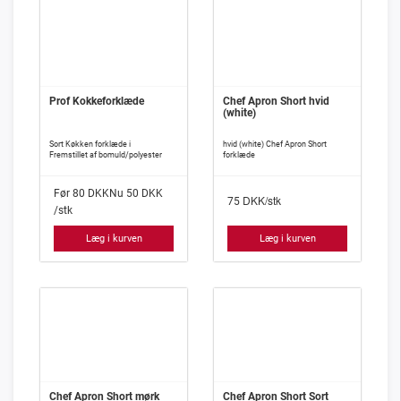
Prof Kokkeforklæde
Chef Apron Short hvid
(white)
Sort Køkken forklæde i
hvid (white) Chef Apron Short
Fremstillet af bomuld/polyester
forklæde
Før
80
DKK
Nu
50
DKK
DKK/stk
75
/stk
Læg i kurven
Læg i kurven
Chef Apron Short mørk
Chef Apron Short Sort