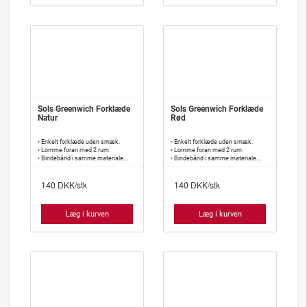
Sols Greenwich Forklæde
Sols Greenwich Forklæde
Natur
Rød
• Enkelt forklæde uden smæk.
• Enkelt forklæde uden smæk.
• Lomme foran med 2 rum.
• Lomme foran med 2 rum.
• Bindebånd i samme materiale.
• Bindebånd i samme materiale.
• 240 g/m2, 65% polyester, 35%
• 240 g/m2, 65% polyester, 35%
bomuld.
bomuld.
DKK/stk
DKK/stk
140
140
Læg i kurven
Læg i kurven