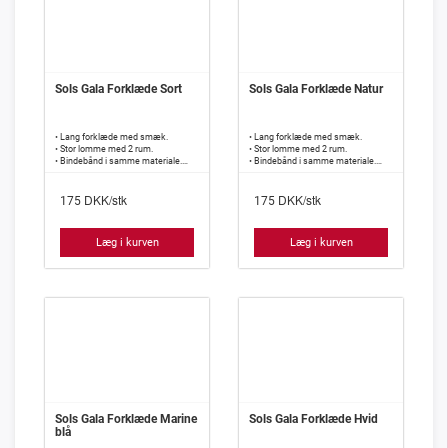
Sols Gala Forklæde Sort
Sols Gala Forklæde Natur
• Lang forklæde med smæk.
• Lang forklæde med smæk.
• Stor lomme med 2 rum.
• Stor lomme med 2 rum.
• Bindebånd i samme materiale.
• Bindebånd i samme materiale.
• 240 g/m2, 65% polyester, 35%
• 240 g/m2, 65% polyester, 35%
bomuld.
bomuld.
DKK/stk
DKK/stk
175
175
Læg i kurven
Læg i kurven
Sols Gala Forklæde Marine
Sols Gala Forklæde Hvid
blå