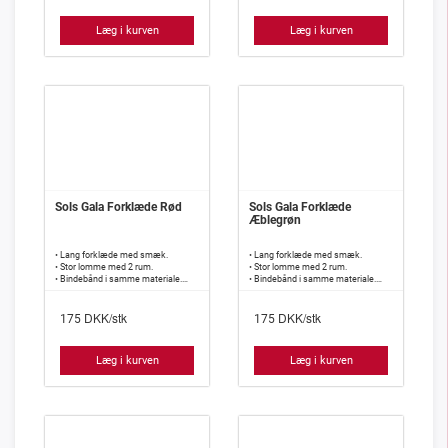
Læg i kurven
Læg i kurven
Sols Gala Forklæde Rød
Sols Gala Forklæde
Æblegrøn
• Lang forklæde med smæk.
• Lang forklæde med smæk.
• Stor lomme med 2 rum.
• Stor lomme med 2 rum.
• Bindebånd i samme materiale.
• Bindebånd i samme materiale.
• 240 g/m2, 65% polyester, 35%
• 240 g/m2, 65% polyester, 35%
bomuld.
bomuld.
DKK/stk
DKK/stk
175
175
Læg i kurven
Læg i kurven