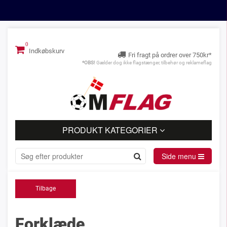
Indkøbskurv
Fri fragt på ordrer over 750kr*
*OBS!
Gælder dog ikke flagstænger, tilbehør og reklameflag
PRODUKT KATEGORIER
Side menu
Tilbage
Forklæde