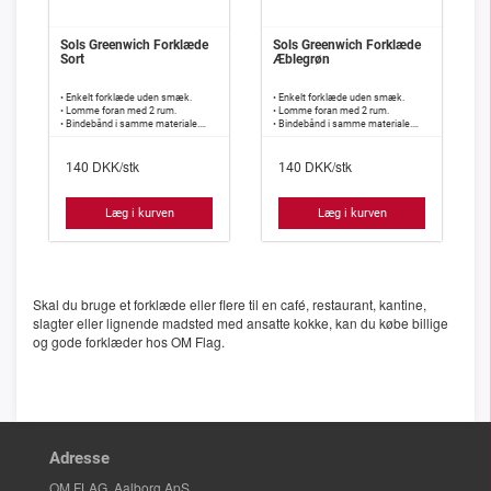
Sols Greenwich Forklæde
Sols Greenwich Forklæde
Sort
Æblegrøn
• Enkelt forklæde uden smæk.
• Enkelt forklæde uden smæk.
• Lomme foran med 2 rum.
• Lomme foran med 2 rum.
• Bindebånd i samme materiale.
• Bindebånd i samme materiale.
• 240 g/m2, 65% polyester, 35%
• 240 g/m2, 65% polyester, 35%
bomuld.
bomuld.
DKK/stk
DKK/stk
140
140
Læg i kurven
Læg i kurven
Skal du bruge et forklæde eller flere til en café, restaurant, kantine,
slagter eller lignende madsted med ansatte kokke, kan du købe billige
og gode forklæder hos OM Flag.
Adresse
OM FLAG, Aalborg ApS