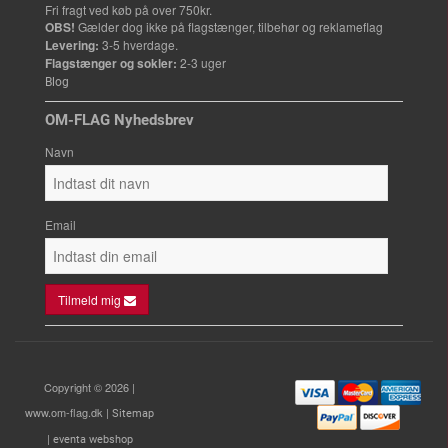
Fri fragt ved køb på over 750kr.
OBS!
Gælder dog ikke på flagstænger, tilbehør og reklameflag
Levering:
3-5 hverdage.
Flagstænger og sokler:
2-3 uger
Blog
OM-FLAG Nyhedsbrev
Navn
Email
Tilmeld mig
Copyright © 2026 |
www.om-flag.dk |
Sitemap
|
eventa webshop