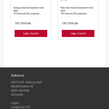
Orange Atlanta Sweatshirt med
Rød (red) Atlanta Sweatshirt med
label
label
70% bomuld 30% polyester
70% bomuld 30% polyester
Lycra stretch til hovedet og i bunden
Lycra stretch til hovedet og i bunden
DKK/stk
DKK/stk
185
185
Læg i kurven
Læg i kurven
Adresse
OM FLAG, Aalborg ApS
Mesterlodden 42
2820 Gentofte
Danmark
Lager:
Lyngbyvej 415