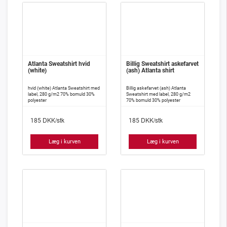
Atlanta Sweatshirt hvid
Billig Sweatshirt askefarvet
(white)
(ash) Atlanta shirt
hvid (white) Atlanta Sweatshirt med
Billig askefarvet (ash) Atlanta
label, 280 g/m2 70% bomuld 30%
Sweatshirt med label, 280 g/m2
polyester
70% bomuld 30% polyester
DKK/stk
DKK/stk
185
185
Læg i kurven
Læg i kurven