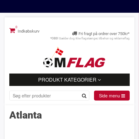
Indkøbskurv
Fri fragt på ordrer over 750kr*
*OBS!
Gælder dog ikke flagstænger, tilbehør og reklameflag
PRODUKT KATEGORIER
Side menu
Atlanta