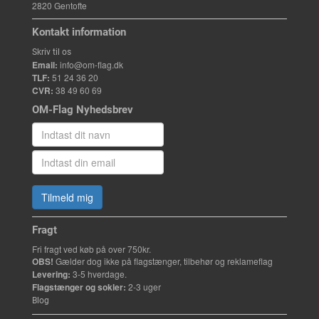
2820 Gentofte
Kontakt information
Skriv til os
Email:
info@om-flag.dk
TLF:
51 24 36 20
CVR:
38 49 60 69
OM-Flag Nyhedsbrev
Tilmeld mig
Fragt
Fri fragt ved køb på over 750kr.
OBS!
Gælder dog ikke på flagstænger, tilbehør og reklameflag
Levering:
3-5 hverdage.
Flagstænger og sokler:
2-3 uger
Blog