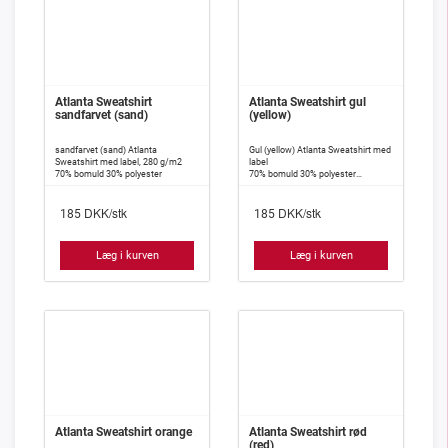
Atlanta Sweatshirt
Atlanta Sweatshirt gul
sandfarvet (sand)
(yellow)
sandfarvet (sand) Atlanta
Gul (yellow) Atlanta Sweatshirt med
Sweatshirt med label, 280 g/m2
label
70% bomuld 30% polyester
70% bomuld 30% polyester
Lycra stretch til hovedet og i bunden
DKK/stk
DKK/stk
185
185
Læg i kurven
Læg i kurven
Atlanta Sweatshirt orange
Atlanta Sweatshirt rød
(red)