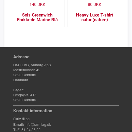
140
DKK
80
DKK
Sols Greenwich
Heavy Luxe T-shirt
Forklæde Marine Blå
natur (nature)
Adresse
OM FLAG, Aalborg ApS
Mesterlodden 42
2820 Gentofte
Danmark
Lager:
Lyngbyvej 415
2820 Gentofte
Kontakt information
Skriv til os
Email:
info@om-flag.dk
TLF:
51 24 36 20