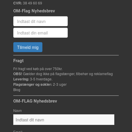
CVR:
38 49 60 69
OM-Flag Nyhedsbrev
Tilmeld mig
Fragt
Fri fragt ved køb på over 750kr.
OBS!
Gælder dog ikke på flagstænger, tilbehør og reklameflag
Levering:
3-5 hverdage.
Flagstænger og sokler:
2-3 uger
Blog
OM-FLAG Nyhedsbrev
Navn
Email