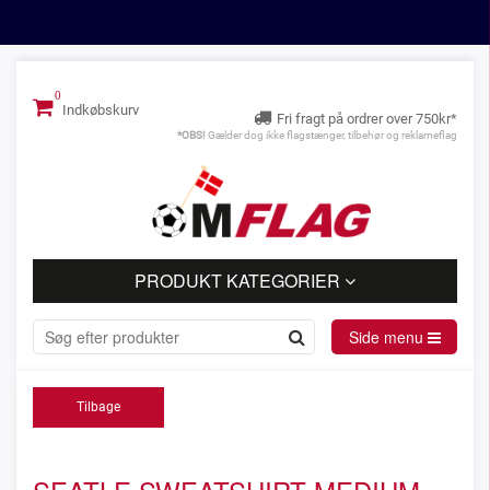
Indkøbskurv
Fri fragt på ordrer over 750kr*
*OBS!
Gælder dog ikke flagstænger, tilbehør og reklameflag
PRODUKT KATEGORIER
Side menu
Tilbage