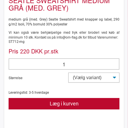
SEATLE SWEATSHIRT MEDIUM
GRÅ (MED. GREY)
medium grå (med. Grey) Seatle Sweatshirt med knapper og label, 290
g/m2 Isoli, 70% bomuld 30% polyester
Vi kan også være behjælpelige med tryk eller broderi ved køb af
minimum 10 stk. Kontakt os på info@om-flag.dk for tilbud Varenummer:
ST712-mg
Pris
DKK pr.stk
220
Størrelse
Leveringstid:
3-5
hverdage
Læg i kurven