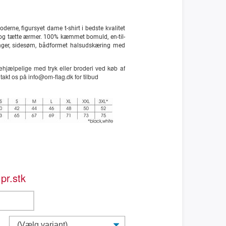
derne, figursyet dame t-shirt i bedste kvalitet
og tætte ærmer. 100% kæmmet bomuld, en-til-
inger, sidesøm, bådformet halsudskæring med
hjælpelige med tryk eller broderi ved køb af
akt os på info@om-flag.dk for tilbud
pr.stk