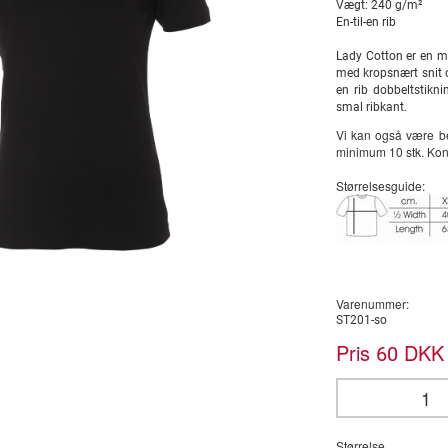
Vægt: 240 g/m²
En-til-en rib
Lady Cotton er en mo
med kropsnært snit 
en rib dobbeltstikn
smal ribkant.
Vi kan også være be
minimum 10 stk. Kont
Størrelsesguide:
Varenummer:
ST201-so
Pris
DKK 
60
Størrelse