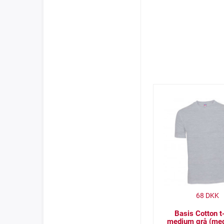
68
DKK
Basis Cotton t-
medium grå (med