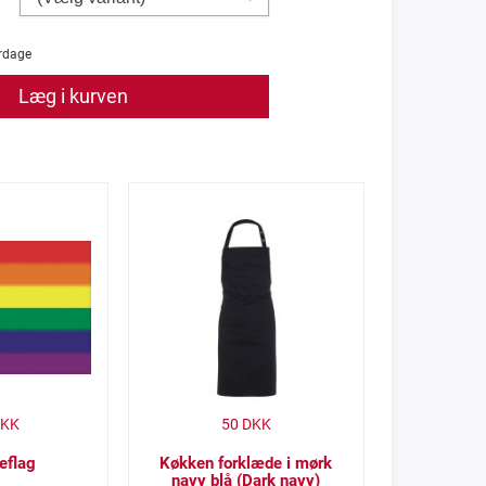
rdage
Læg i kurven
KK
50
DKK
eflag
Køkken forklæde i mørk
navy blå (Dark navy)