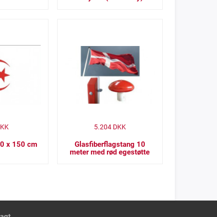
KK
5.204
DKK
 90 x 150 cm
Glasfiberflagstang 10
meter med rød egestøtte
ragt