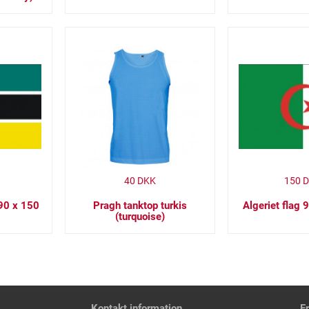
40
DKK
150
D
90 x 150
Pragh tanktop turkis
Algeriet flag
(turquoise)
Kontakt information
F