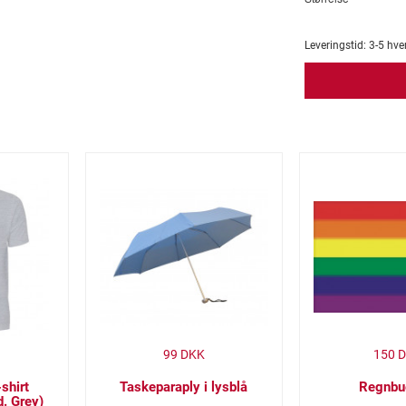
Leveringstid:
3-5
hve
99
DKK
150
D
shirt
Taskeparaply i lysblå
Regnbu
. Grey)