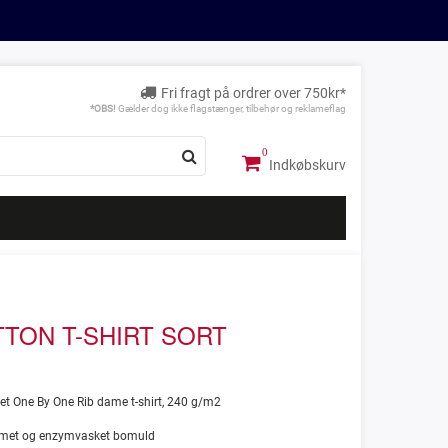
Fri fragt på ordrer over 750kr*
*OBS!
Gælder dog ikke flagstænger, tilbehør og reklameflag
Indkøbskurv
TTON T-SHIRT SORT
et One By One Rib dame t-shirt, 240 g/m2
mmet og enzymvasket bomuld