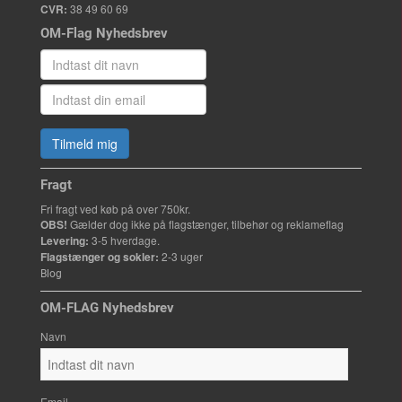
CVR:
38 49 60 69
OM-Flag Nyhedsbrev
Tilmeld mig
Fragt
Fri fragt ved køb på over 750kr.
OBS!
Gælder dog ikke på flagstænger, tilbehør og reklameflag
Levering:
3-5 hverdage.
Flagstænger og sokler:
2-3 uger
Blog
OM-FLAG Nyhedsbrev
Navn
Email