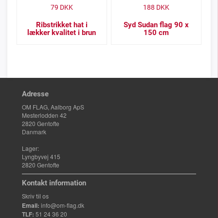
79
DKK
188
DKK
Ribstrikket hat i
Syd Sudan flag 90 x
lækker kvalitet i brun
150 cm
Adresse
OM FLAG, Aalborg ApS
Mesterlodden 42
2820 Gentofte
Danmark
Lager:
Lyngbyvej 415
2820 Gentofte
Kontakt information
Skriv til os
Email:
info@om-flag.dk
TLF:
51 24 36 20