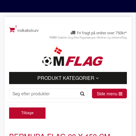
Indkøbskurv
Fri fragt på ordrer over 750kr*
*OBS!
Gælder dog ikke flagstænger, tilbehør og reklameflag
PRODUKT KATEGORIER
Side menu
Tilbage