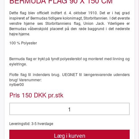
BERMUDA FLAG 90 X 150 CM
Dette flag blev officielt indført d. 4. oktober 1910. Det er i høj grad
inspireret af Bermudas tidligere kolonimagt, Storbritannien. I det øverste
venstre hjørne ses Storbritanniens flag, Union Jack. Yderligere er
Bermudas våbenskjold placeret på den røde baggrund i det nederste
højre hjørne.
100 % Polyester
Bermuda flag er trykt på tyndt polyesterstof og monteret med linning og
eyletringe.
Flotte flag til indendørs brug. UEGNET til længerevarende udendørs
brug! Varenummer:
nylber00
Pris
DKK pr.stk
150
Leveringstid:
3-5
hverdage
Læg i kurven