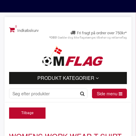
Indkøbskurv
Fri fragt på ordrer over 750kr*
*OBS!
Gælder dog ikke flagstænger, tilbehør og reklameflag
PRODUKT KATEGORIER
Side menu
Tilbage