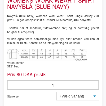
WOMENS WORK WEAR T-SHIRT
NAVYBLÅ (BLUE NAVY)
Navyblå (Blue navy) Womens Work Wear T-shirt, Single Jersey 220
g/m2. En god arbejds tshirt til kvinder. 60% bomuld, 40% polyester
T-shirten har et moderne, tidssvarende snit, og er samtidig yderst
brugbar til arbejdstøj.
Vi kan også være behjælpelige med tryk eller broderi ved køb af
minimum 10 stk. Kontakt os på info@om-flag.dk for tilbud
Varenummer:
ST211-nb
Pris
DKK pr.stk
80
Størrelse