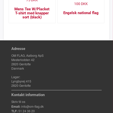
75
DKK
100
DKK
Mens Tee W/Placket
Engelsk national flag
T-shirt med knapper
sort (black)
Adresse
OM FLAG, Aalborg ApS
Mesterlodden 42
2820 Gentofte
Danmark
Lager:
Lyngbyvej 415
2820 Gentofte
Kontakt information
Skriv til os
Email:
info@om-flag.dk
TLF:
51 24 36 20