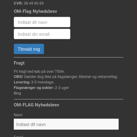
CVR:
38 49 60 69
OM-Flag Nyhedsbrev
Tilmeld mig
Fragt
Fri fragt ved køb på over 750kr.
OBS!
Gælder dog ikke på flagstænger, tilbehør og reklameflag
Levering:
3-5 hverdage.
Flagstænger og sokler:
2-3 uger
Blog
OM-FLAG Nyhedsbrev
Navn
Email