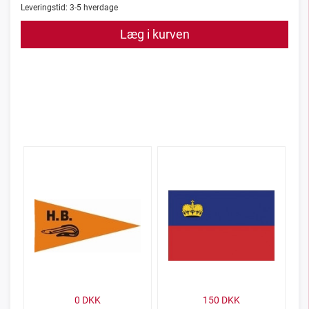
Leveringstid:
3-5
hverdage
Læg i kurven
0
DKK
150
DKK