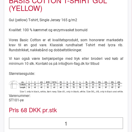
BASIS COTTON T-SHIRT GUL
(YELLOW)
Gul (yellow) T-shirt, Single Jersey 165 g/m2
Kvalitet: 100 % kæmmet og enzymvasket bomuld
Vores Basic Cotton er et kvalitetsprodukt, som honorerer markedets
krav til en god vare. Klassisk rundhalset T-shirt med lycra rib.
Rundstrikket, nakkebånd og dobbeltstikninger.
Vi kan også være behjælpelige med tryk eller broderi ved køb af
minimum 10 stk. Kontakt os på info@om-flag.dk for tilbud
Størrelsesguide:
Varenummer:
ST101-ye
Pris
DKK pr.stk
68