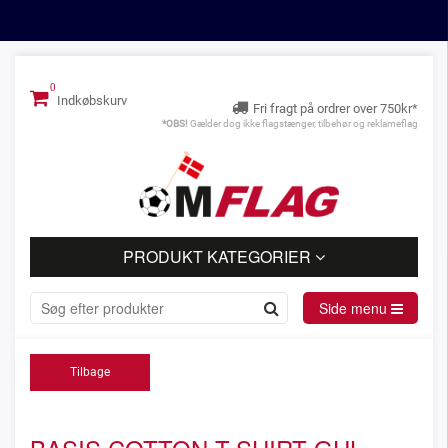
Indkøbskurv
Fri fragt på ordrer over 750kr*
*OBS!
Gælder dog ikke flagstænger, tilbehør og reklameflag
PRODUKT KATEGORIER
Side menu
Tilbage