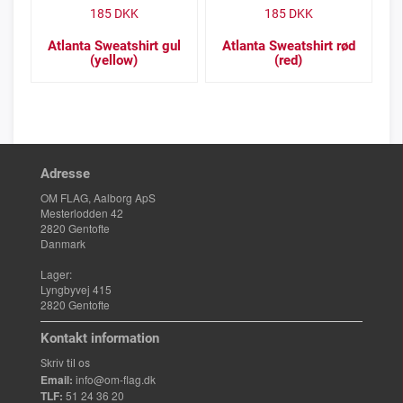
185
DKK
185
DKK
Atlanta Sweatshirt gul
Atlanta Sweatshirt rød
(yellow)
(red)
Adresse
OM FLAG, Aalborg ApS
Mesterlodden 42
2820 Gentofte
Danmark
Lager:
Lyngbyvej 415
2820 Gentofte
Kontakt information
Skriv til os
Email:
info@om-flag.dk
TLF:
51 24 36 20