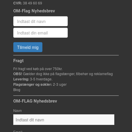
CVR:
38 49 60 69
OM-Flag Nyhedsbrev
Tilmeld mig
Fragt
Fri fragt ved køb på over 750kr.
OBS!
Gælder dog ikke på flagstænger, tilbehør og reklameflag
Levering:
3-5 hverdage.
Flagstænger og sokler:
2-3 uger
Blog
OM-FLAG Nyhedsbrev
Navn
Email