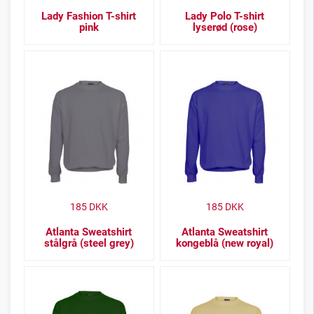
Lady Fashion T-shirt
Lady Polo T-shirt
pink
lyserød (rose)
185
DKK
185
DKK
Atlanta Sweatshirt
Atlanta Sweatshirt
stålgrå (steel grey)
kongeblå (new royal)