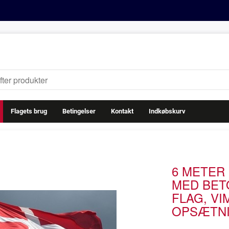
Flagets brug
Betingelser
Kontakt
Indkøbskurv
6 METER
MED BETO
FLAG, VI
OPSÆTN