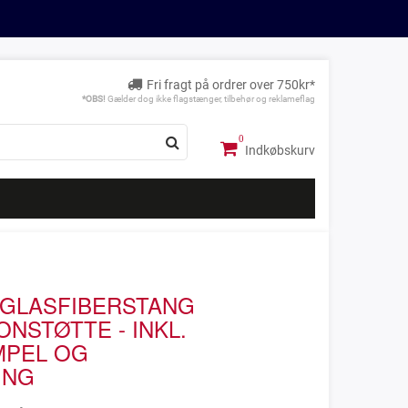
Fri fragt på ordrer over 750kr*
*OBS!
Gælder dog ikke flagstænger, tilbehør og reklameflag
Indkøbskurv
 GLASFIBERSTANG
NSTØTTE - INKL.
MPEL OG
ING