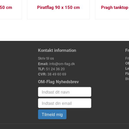
150 cm
Piratflag 90 x 150 cm
Pragh tanktop 
Kontakt information
F
Fr
Skriv til os
O
Email:
info@om-flag.dk
Le
TLF:
51 24 36 20
Fl
CVR:
38 49 60 69
Bl
OM-Flag Nyhedsbrev
Tilmeld mig