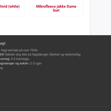
hvid (white)
Mikrofleece jakke Dame
Sort
ragt
i fragt ved køb på over 750kr.
BS!
Gælder dog ikke på flagstænger, tilbehør og reklameflag
vering:
3-5 hverdage.
agstænger og sokler:
2-3 uger
og