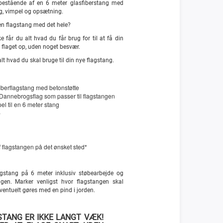
bestående af en 6 meter glasfiberstang med
lag, vimpel og opsætning.
 en flagstang med det hele?
får du alt hvad du får brug for til at få din
g flaget op, uden noget besvær.
lt hvad du skal bruge til din nye flagstang.
iberflagstang med betonstøtte
s Dannebrogsflag som passer til flagstangen
pel til en 6 meter stang
p
 flagstangen på det ønsket sted*
gstang på 6 meter inklusiv støbearbejde og
angen.
Marker venligst hvor flagstangen skal
ventuelt gøres med en pind i jorden.
STANG ER IKKE LANGT VÆK!