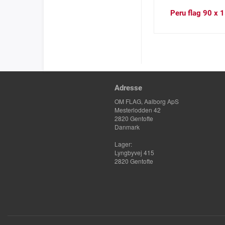
Peru flag 90 x 
Adresse
OM FLAG, Aalborg ApS
Mesterlodden 42
2820 Gentofte
Danmark
Lager:
Lyngbyvej 415
2820 Gentofte