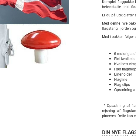
Komplet flagpakke 
betonstøtte - inkl. f
Er du på udkig efter
Med denne nye pakke 
flagstang i jorden o
Med i pakken følger a
6 meter glasf
Flot kvalitet
Kvalitets vim
Rød flagkno
Lineholder
Flagline
Flag clips
Opsætning af
*
Opsætning af fla
rejsning af flagst
placeres. Dette kan e
DIN NYE FLAG