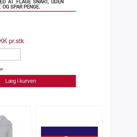
ED AT FLAGE SNART, UDEN
. OG SPAR PENGE.
K pr.stk
ge
Læg i kurven