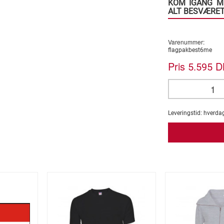
KOM IGANG M
ALT BESVÆRET
Varenummer:
flagpakbest6me
Pris
DK
5.595
Leveringstid:
hverda