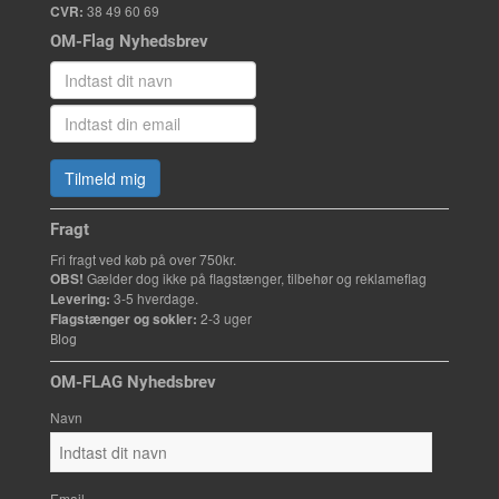
CVR:
38 49 60 69
OM-Flag Nyhedsbrev
Tilmeld mig
Fragt
Fri fragt ved køb på over 750kr.
OBS!
Gælder dog ikke på flagstænger, tilbehør og reklameflag
Levering:
3-5 hverdage.
Flagstænger og sokler:
2-3 uger
Blog
OM-FLAG Nyhedsbrev
Navn
Email