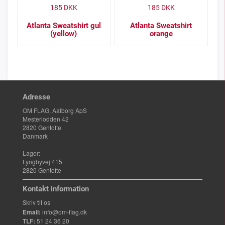
185
DKK
185
DKK
Atlanta Sweatshirt gul
Atlanta Sweatshirt
(yellow)
orange
Adresse
OM FLAG, Aalborg ApS
Mesterlodden 42
2820 Gentofte
Danmark
Lager:
Lyngbyvej 415
2820 Gentofte
Kontakt information
Skriv til os
Email:
info@om-flag.dk
TLF:
51 24 36 20