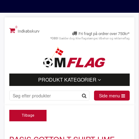
Indkøbskurv
Fri fragt på ordrer over 750kr*
*OBS!
Gælder dog ikke flagstænger, tilbehør og reklameflag
PRODUKT KATEGORIER
Side menu
Tilbage