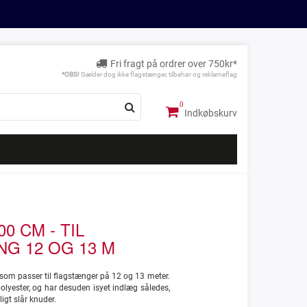
Fri fragt på ordrer over 750kr*
*OBS!
Gælder dog ikke flagstænger, tilbehør og reklameflag
Indkøbskurv
0 CM - TIL
G 12 OG 13 M
som passer til flagstænger på 12 og 13 meter.
olyester, og har desuden isyet indlæg således,
igt slår knuder.