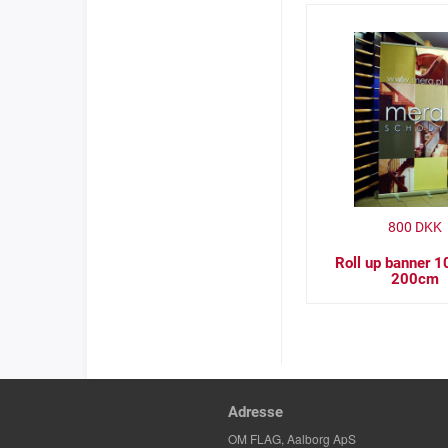
800
DKK
Roll up banner 
200cm
Adresse
OM FLAG, Aalborg ApS