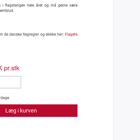
 i flagstangen hele året og må gerne være
frembrud.
 de danske flagregler og skikke her:
Flagets
 pr.stk
rdage
Læg i kurven