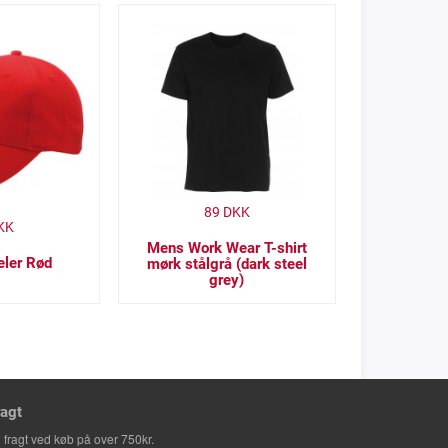
89
DKK
KK
Mens Work Wear T-shirt
eler Rød
mørk stålgrå (dark steel
grey)
ragt
i fragt ved køb på over 750kr.