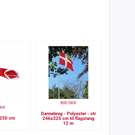
800
DKK
KK
Dannebrog - Polyester - str
 250 cm
246x325 cm til flagstang
12 m