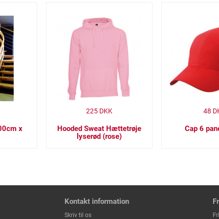
225
DKK
48
D
100cm x
Hooded Sweat Hættetrøje
Cap 6 pan
lyserød (rose)
Kontakt information
F
Fr
Skriv til os