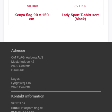
150
DKK
89
DKK
Kenya flag 90 x 150
Lady Sport T-shirt sort
cm
(black)
Adresse
OM FLAG, Aalborg ApS
Mesterlodden 42
2820 Gentofte
Danmark
Lager:
Lyngbyvej 415
2820 Gentofte
Kontakt information
Skriv til os
Email:
info@om-flag.dk