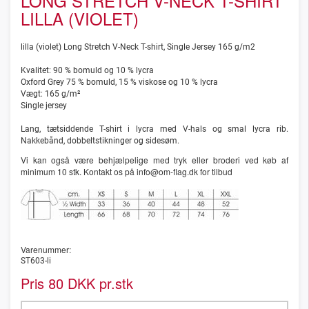
LONG STRETCH V-NECK T-SHIRT
LILLA (VIOLET)
lilla (violet) Long Stretch V-Neck T-shirt, Single Jersey 165 g/m2
Kvalitet: 90 % bomuld og 10 % lycra
Oxford Grey 75 % bomuld, 15 % viskose og 10 % lycra
Vægt: 165 g/m²
Single jersey
Lang, tætsiddende T-shirt i lycra med V-hals og smal lycra rib.
Nakkebånd, dobbeltstikninger og sidesøm.
Vi kan også være behjælpelige med tryk eller broderi ved køb af
minimum 10 stk. Kontakt os på info@om-flag.dk for tilbud
Varenummer:
ST603-li
Pris
DKK pr.stk
80