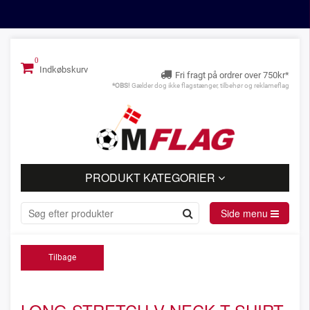
Indkøbskurv
Fri fragt på ordrer over 750kr*
*OBS!
Gælder dog ikke flagstænger, tilbehør og reklameflag
PRODUKT KATEGORIER
Side menu
Tilbage