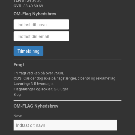
TLF:
51 24 36 20
CVR:
38 49 60 69
OM-Flag Nyhedsbrev
Tilmeld mig
Fragt
Fri fragt ved køb på over 750kr.
OBS!
Gælder dog ikke på flagstænger, tilbehør og reklameflag
Levering:
3-5 hverdage.
Flagstænger og sokler:
2-3 uger
Blog
OM-FLAG Nyhedsbrev
Navn