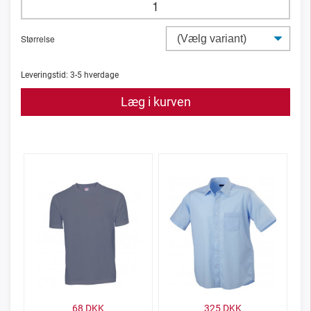
Størrelse
Leveringstid:
3-5
hverdage
Læg i kurven
68
DKK
325
DKK