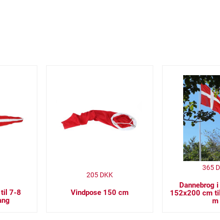
365
D
205
DKK
Dannebrog i
til 7-8
Vindpose 150 cm
152x200 cm til
ang
m