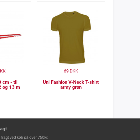
KK
69
DKK
 cm - til
Uni Fashion V-Neck T-shirt
2 og 13 m
army grøn
ragt
i fragt ved køb på over 750kr.