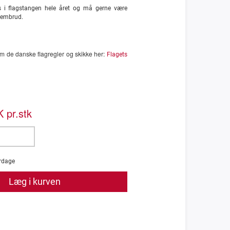
 i flagstangen hele året og må gerne være
frembrud.
 de danske flagregler og skikke her:
Flagets
 pr.stk
rdage
Læg i kurven