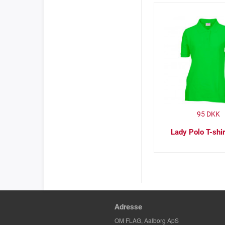
95
DKK
Lady Polo T-shi
Adresse
OM FLAG, Aalborg ApS