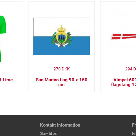
270
DKK
294
D
rt Lime
San Marino flag 90 x 150
Vimpel 600
cm
flagstang 1
Kontakt information
F
Fr
Skriv til os