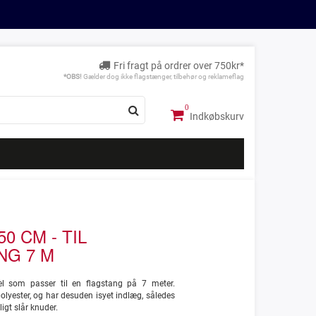
Fri fragt på ordrer over 750kr*
*OBS!
Gælder dog ikke flagstænger, tilbehør og reklameflag
Indkøbskurv
0 CM - TIL
NG 7 M
 som passer til en flagstang på 7 meter.
olyester, og har desuden isyet indlæg, således
igt slår knuder.