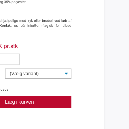
og 35% polyester
hjælpelige med tryk eller broderi ved køb af
ontakt os på info@om-flag.dk for tilbud
 pr.stk
rdage
Læg i kurven