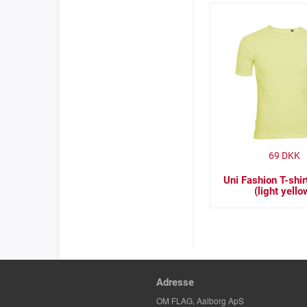
69
DKK
Uni Fashion T-shir
(light yello
Adresse
OM FLAG, Aalborg ApS