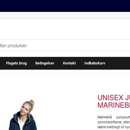
Flagets brug
Betingelser
Kontakt
Indkøbskurv
UNISEX J
MARINEB
Mørkeblå jumpsuit
sommeraftener, elle
lækre heldragt of ny