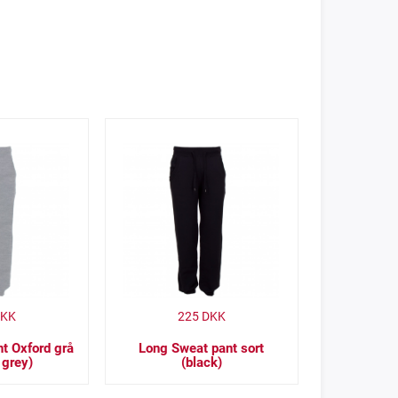
KK
225
DKK
t Oxford grå
Long Sweat pant sort
 grey)
(black)