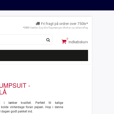
Fri fragt på ordrer over 750kr*
*OBS!
Gælder dog ikke flagstænger, tilbehør og reklameflag
Indkøbskurv
UMPSUIT -
LÅ
 i lækker kvalitet. Perfekt til kølige
r kolde vinterdage foran pejsen. Hop i denne
d dagen godt pakket ind.