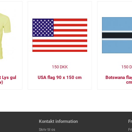
150
DKK
150
D
t Lys gul
USA flag 90 x 150 cm
Botswana fla
w)
c
Kontakt information
F
Fr
Skriv til os