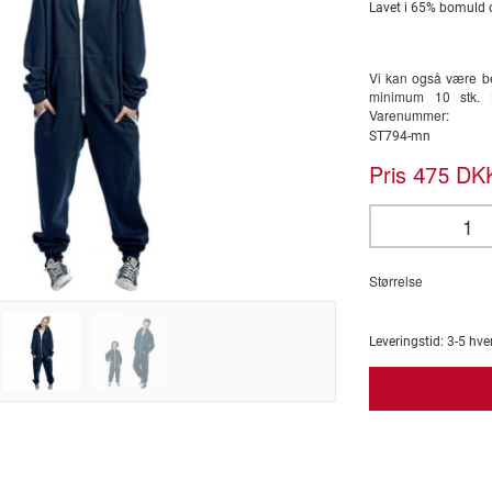
Lavet i 65% bomuld 
Vi kan også være be
minimum 10 stk. K
Varenummer:
ST794-mn
Pris
DKK
475
Størrelse
Leveringstid:
3-5
hve