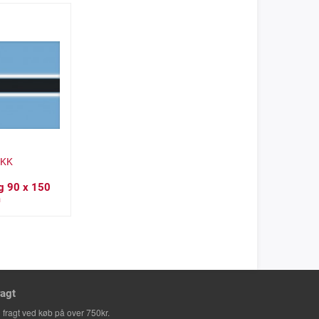
KK
g 90 x 150
m
ragt
i fragt ved køb på over 750kr.