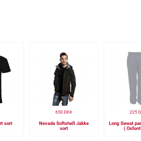
650
DKK
225
D
t sort
Nevada Softshell Jakke
Long Sweat pan
sort
( Oxford