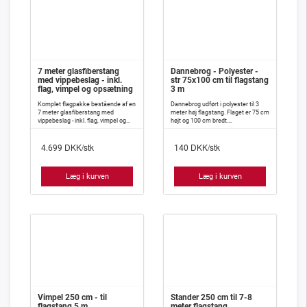
7 meter glasfiberstang
Dannebrog - Polyester -
med vippebeslag - inkl.
str 75x100 cm til flagstang
flag, vimpel og opsætning
3 m
Komplet flagpakke bestående af en
Dannebrog udført i polyester til 3
7 meter glasfiberstang med
meter høj flagstang. Flaget er 75 cm
vippebeslag - inkl. flag, vimpel og
højt og 100 cm bredt.
opsætning.
DKK/stk
DKK/stk
4.699
140
Læg i kurven
Læg i kurven
Vimpel 250 cm - til
Stander 250 cm til 7-8
flagstang 5 m
meter flagstang