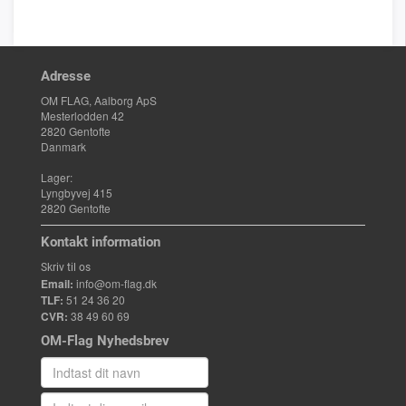
Adresse
OM FLAG, Aalborg ApS
Mesterlodden 42
2820 Gentofte
Danmark
Lager:
Lyngbyvej 415
2820 Gentofte
Kontakt information
Skriv til os
Email:
info@om-flag.dk
TLF:
51 24 36 20
CVR:
38 49 60 69
OM-Flag Nyhedsbrev