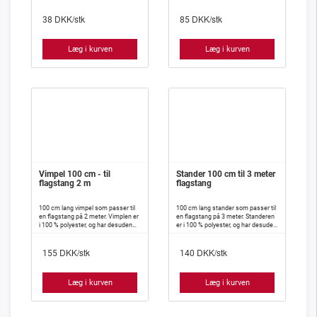
Gør din cykel helt klar til danske
er det ældste nationale flag i verden,
sommer og vis stolt de danskefarve
som stadig er i brug i dag.
DKK/stk
DKK/stk
på landevejen, på vej til arbejde, eller
Dannebrog er rødt med et hvidt kors
38
85
når du er ude at motionere på din
også kaldet korsflag. Korsflag
cykel.
kendes fra flere steder f.eks. de
andre nordiske lande, som Finland,
Læg i kurven
Læg i kurven
Sverige, Norge og Island.
Vimpel 100 cm - til
Stander 100 cm til 3 meter
flagstang 2 m
flagstang
100 cm lang vimpel som passer til
100 cm lang stander som passer til
en flagstang på 2 meter. Vimplen er
en flagstang på 3 meter. Standeren
i 100 % polyester, og har desuden
er i 100 % polyester, og har desuden
isyet indlæg, således at den meget
isyet indlæg, således at den meget
vanskeligt slår knuder.
vanskeligt slår knuder.
DKK/stk
DKK/stk
155
140
Læg i kurven
Læg i kurven