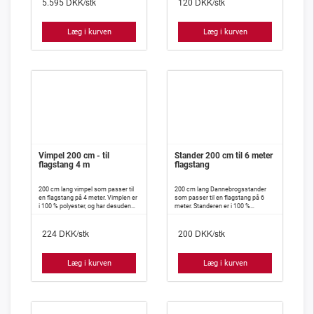
DKK/stk
DKK/stk
5.595
120
Læg i kurven
Læg i kurven
Vimpel 200 cm - til
Stander 200 cm til 6 meter
flagstang 4 m
flagstang
200 cm lang vimpel som passer til
200 cm lang Dannebrogsstander
en flagstang på 4 meter. Vimplen er
som passer til en flagstang på 6
i 100 % polyester, og har desuden
meter. Standeren er i 100 %
isyet indlæg, således at den meget
polyester, og har desuden isyet
vanskeligt slår knuder.
indlæg, således at den meget
DKK/stk
DKK/stk
vanskeligt slår knuder.
224
200
Læg i kurven
Læg i kurven