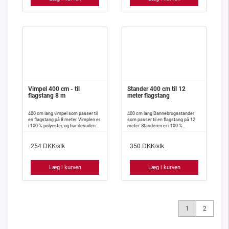
Vimpel 400 cm - til
Stander 400 cm til 12
flagstang 8 m
meter flagstang
400 cm lang vimpel som passer til
400 cm lang Dannebrogsstander
en flagstang på 8 meter. Vimplen er
som passer til en flagstang på 12
i 100 % polyester, og har desuden
meter. Standeren er i 100 %
isyet indlæg, således at den meget
polyester, og har desuden isyet
vanskeligt slår knuder.
indlæg således, at den meget
DKK/stk
DKK/stk
vanskeligt slår knuder.
254
350
Læg i kurven
Læg i kurven
1
2