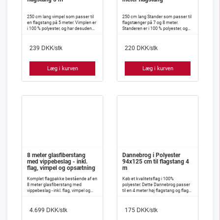
250 cm lang vimpel som passer til
250 cm lang Stander som passer til
en flagstang på 5 meter. Vimplen er
flagstænger på 7 og 8 meter.
i 100 % polyester, og har desuden
Standeren er i 100 % polyester, og
isyet indlæg, således at den meget
har desuden isyet indlæg således,
vanskeligt slår knuder.
at den meget vanskeligt slår knuder.
DKK/stk
DKK/stk
239
220
Læg i kurven
Læg i kurven
8 meter glasfiberstang
Dannebrog i Polyester
med vippebeslag - inkl.
94x125 cm til flagstang 4
flag, vimpel og opsætning
m
Komplet flagpakke bestående af en
Køb et kvalitetsflag i 100%
8 meter glasfiberstang med
polyester. Dette Dannebrog passer
vippebeslag - inkl. flag, vimpel og
til en 4 meter høj flagstang og flaget
opsætning.
måler 94x125 cm.
DKK/stk
DKK/stk
4.699
175