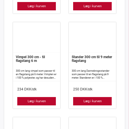
Læg i kurven
Læg i kurven
Vimpel 300 cm - til
Stander 300 cm til 9 meter
flagstang 6 m
flagstang
300 cm lang vimpel som passer til
300 cm lang Dannebrogsstander
en flagstang på 6 meter. Vimplen er
som passer til en flagstang på 9
i 100 % polyester, og har desuden
meter. Standeren er i 100 %
isyet indlæg, således at den meget
polyester, og har desuden isyet
vanskeligt slår knuder.
indlæg således, at den meget
DKK/stk
DKK/stk
vanskeligt slår knuder.
234
250
Læg i kurven
Læg i kurven