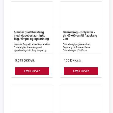
6 meter glasfiberstang
Dannebrog - Polyester -
med vippebeslag - inkl.
str 45x60 cm til flagstang
flag, vimpel og opsætning
2 m
Komplet flagpakke bestående af en
Dannebrog i polyester til en
6 meter glasfiberstang med
flagstang på 2 meter. Dette
vippebeslag - inkl. flag, vimpel og
Dannebrog er 45x60 cm.
opsætning.
DKK/stk
DKK/stk
5.595
100
Læg i kurven
Læg i kurven