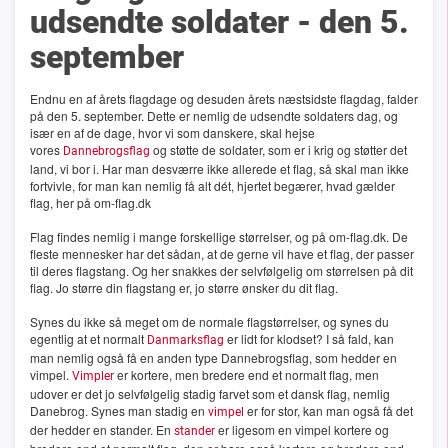
udsendte soldater - den 5.
september
Endnu en af årets flagdage og desuden årets næstsidste flagdag, falder
på den 5. september. Dette er nemlig de udsendte soldaters dag, og
især en af de dage, hvor vi som danskere, skal hejse
vores
og støtte de soldater, som er i krig og støtter det
Dannebrogsflag
land, vi bor i. Har man desværre ikke allerede et flag, så skal man ikke
fortvivle, for man kan nemlig få alt dét, hjertet begærer, hvad gælder
flag, her på om-flag.dk
Flag findes nemlig i mange forskellige størrelser, og på om-flag.dk. De
fleste mennesker har det sådan, at de gerne vil have et flag, der passer
til deres flagstang. Og her snakkes der selvfølgelig om størrelsen på dit
flag. Jo større din flagstang er, jo større ønsker du dit flag.
Synes du ikke så meget om de normale flagstørrelser, og synes du
egentlig at et normalt
er lidt for klodset? I så fald, kan
Danmarksflag
man nemlig også få en anden type Dannebrogsflag, som hedder en
vimpel.
er kortere, men bredere end et normalt flag, men
Vimpler
udover er det jo selvfølgelig stadig farvet som et dansk flag, nemlig
Danebrog. Synes man stadig en
er for stor, kan man også få det
vimpel
der hedder en stander. En
er ligesom en vimpel kortere og
stander