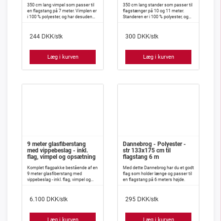
350 cm lang vimpel som passer til
350 cm lang stander som passer til
en flagstang på 7 meter. Vimplen er
flagstænger på 10 og 11 meter.
i 100 % polyester, og har desuden
Standeren er i 100 % polyester, og
isyet indlæg, således at den meget
har desuden isyet indlæg, således
vanskeligt slår knuder.
at den meget vanskeligt slår knuder.
DKK/stk
DKK/stk
244
300
Læg i kurven
Læg i kurven
9 meter glasfiberstang
Dannebrog - Polyester -
med vippebeslag - inkl.
str 133x175 cm til
flag, vimpel og opsætning
flagstang 6 m
Komplet flagpakke bestående af en
Med dette Dannebrog har du et godt
9 meter glasfiberstang med
flag som holder længe og passer til
vippebeslag - inkl. flag, vimpel og
en flagstang på 6 meters højde.
opsætning.
DKK/stk
DKK/stk
6.100
295
Læg i kurven
Læg i kurven