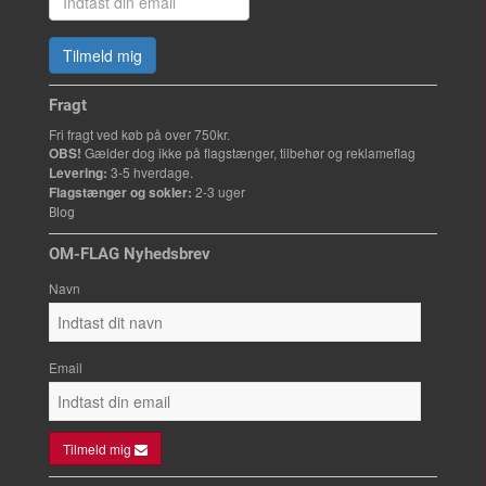
Tilmeld mig
Fragt
Fri fragt ved køb på over 750kr.
OBS!
Gælder dog ikke på flagstænger, tilbehør og reklameflag
Levering:
3-5 hverdage.
Flagstænger og sokler:
2-3 uger
Blog
OM-FLAG Nyhedsbrev
Navn
Email
Tilmeld mig