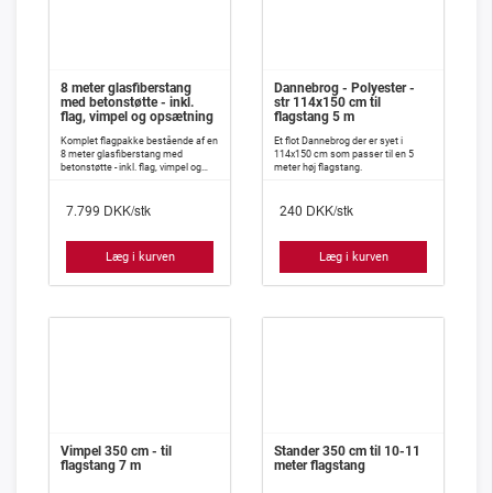
8 meter glasfiberstang
Dannebrog - Polyester -
med betonstøtte - inkl.
str 114x150 cm til
flag, vimpel og opsætning
flagstang 5 m
Komplet flagpakke bestående af en
Et flot Dannebrog der er syet i
8 meter glasfiberstang med
114x150 cm som passer til en 5
betonstøtte - inkl. flag, vimpel og
meter høj flagstang.
opsætning.
DKK/stk
DKK/stk
7.799
240
Læg i kurven
Læg i kurven
Vimpel 350 cm - til
Stander 350 cm til 10-11
flagstang 7 m
meter flagstang