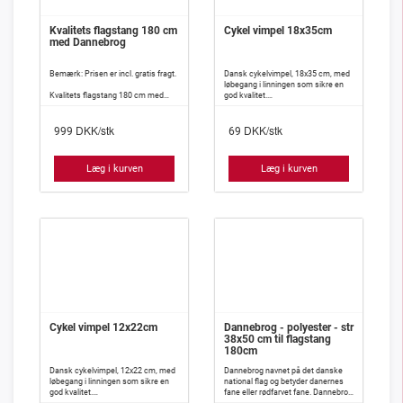
Kvalitets flagstang 180 cm
Cykel vimpel 18x35cm
med Dannebrog
Bemærk: Prisen er incl. gratis fragt.
Dansk cykelvimpel, 18x35 cm, med
løbegang i linningen som sikre en
Kvalitets flagstang 180 cm med
god kvalitet.
fødselsdags flag, som passer
Gør din cykel helt klar til danske
perfekt til at byde gæsterne
sommer og vis stolt de danskefarve
DKK/stk
DKK/stk
velkomne når noget skal fejres.
på landevejen, på vej til arbejde, eller
999
69
Flagstangen er fabrikeret i høj
når du er ude at motionere på din
kvalitet og er desuden udstyret med
cykel.
en tung jernfod, således flaget står
Læg i kurven
Læg i kurven
solidt i blæsevejret, dog anbefales
det ikke at lade den stå udenfor i
regnvejr i længere tid.
Cykel vimpel 12x22cm
Dannebrog - polyester - str
38x50 cm til flagstang
180cm
Dansk cykelvimpel, 12x22 cm, med
Dannebrog navnet på det danske
løbegang i linningen som sikre en
national flag og betyder danernes
god kvalitet.
fane eller rødfarvet fane. Dannebrog