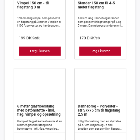
Vimpel 150 cm - til
Stander 150 cm til 4-5
flagstang 3 m
meter flagstang
150 cm lang vimpel som passer til
150 cm lang Dannebrogsstander
en flagstang på 3 meter. Vimplen er
som passer til flagstænger på 4 og
i 100 % polyester, og har desuden
5 meter. Dannebrogsstanderen er i
isyet indlæg, således at den meget
100 % polyester, og har desuden
vanskeligt slår knuder.
isyet indlæg, således at den meget
DKK/stk
DKK/stk
vanskeligt slår knuder.
199
170
Læg i kurven
Læg i kurven
6 meter glasfiberstang
Dannebrog - Polyester -
med betonstøtte - inkl.
str 57x75 cm til flagstang
flag, vimpel og opsætning
2,5 m
Komplet flagpakke bestående af en
Billigt Dannebrog med en størrelse
6 meter glasfiberstang med
på 57 cm i højden og 75 cm i
betonstøtte - inkl. flag, vimpel og
bredden som passer til en flagstang
opsætning.
på 2,5 meters højde