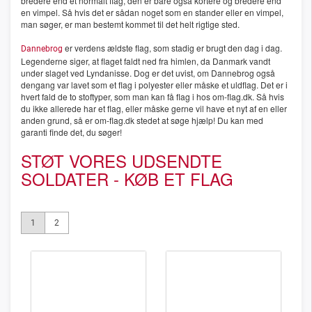
bredere end et normalt flag, den er bare også kortere og bredere end
en vimpel. Så hvis det er sådan noget som en stander eller en vimpel,
man søger, er man bestemt kommet til det helt rigtige sted.
er verdens ældste flag, som stadig er brugt den dag i dag.
Dannebrog
Legenderne siger, at flaget faldt ned fra himlen, da Danmark vandt
under slaget ved Lyndanisse. Dog er det uvist, om Dannebrog også
dengang var lavet som et flag i polyester eller måske et uldflag. Det er i
hvert fald de to stoftyper, som man kan få flag i hos om-flag.dk. Så hvis
du ikke allerede har et flag, eller måske gerne vil have et nyt af en eller
anden grund, så er om-flag.dk stedet at søge hjælp! Du kan med
garanti finde det, du søger!
STØT VORES UDSENDTE
SOLDATER - KØB ET FLAG
1
2