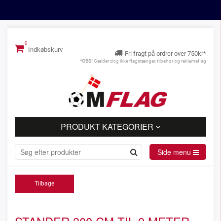
Indkøbskurv
Fri fragt på ordrer over 750kr*
*OBS!
Gælder dog ikke flagstænger, tilbehør og reklameflag
PRODUKT KATEGORIER
Side menu
Tilbage