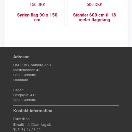
150
DKK
500
DKK
Syrien flag 90 x 150
Stander 600 cm til 18
cm
meter flagstang
Adresse
OM FLAG, Aalborg ApS
Mesterlodden 42
2820 Gentofte
Danmark
Lager:
Lyngbyvej 415
2820 Gentofte
Kontakt information
Skriv til os
Email:
info@om-flag.dk
TLF:
51 24 36 20