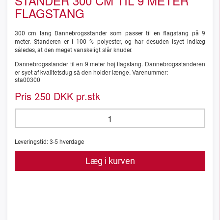
STANDER 300 CM TIL 9 METER
FLAGSTANG
300 cm lang Dannebrogsstander som passer til en flagstang på 9
meter. Standeren er i 100 % polyester, og har desuden isyet indlæg
således, at den meget vanskeligt slår knuder.
Dannebrogsstander til en 9 meter høj flagstang. Dannebrogsstanderen
er syet af kvalitetsdug så den holder længe. Varenummer:
sta00300
Pris
DKK pr.stk
250
Leveringstid:
3-5
hverdage
Læg i kurven