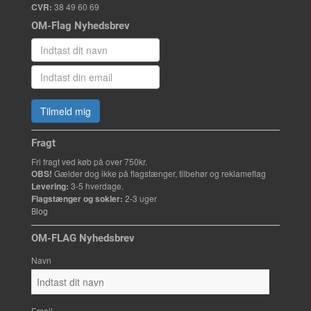
CVR:
38 49 60 69
OM-Flag Nyhedsbrev
Tilmeld mig
Fragt
Fri fragt ved køb på over 750kr.
OBS!
Gælder dog ikke på flagstænger, tilbehør og reklameflag
Levering:
3-5 hverdage.
Flagstænger og sokler:
2-3 uger
Blog
OM-FLAG Nyhedsbrev
Navn
Email