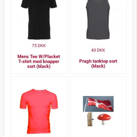
75
DKK
40
DKK
Mens Tee W/Placket
Pragh tanktop sort
T-shirt med knapper
(black)
sort (black)