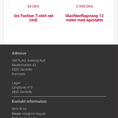
69
DKK
5.998
DKK
Uni Fashion T-shirt rød
Glasfiberflagstang 12
(red)
meter med egestøtte
Adresse
OM FLAG, Aalborg ApS
Mesterlodden 42
2820 Gentofte
Danmark
Lager:
Lyngbyvej 415
2820 Gentofte
Kontakt information
Skriv til os
Email:
info@om-flag.dk