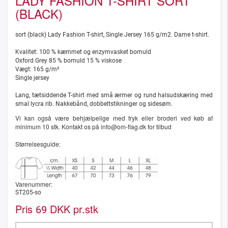
LADY FASHION T-SHIRT SORT
(BLACK)
sort (black) Lady Fashion T-shirt, Single Jersey 165 g/m2. Dame t-shirt.
Kvalitet: 100 % kæmmet og enzymvasket bomuld
Oxford Grey 85 % bomuld 15 % viskose
Vægt: 165 g/m²
Single jersey
Lang, tætsiddende T-shirt med små ærmer og rund halsudskæring med
smal lycra rib. Nakkebånd, dobbeltstikninger og sidesøm.
Vi kan også være behjælpelige med tryk eller broderi ved køb af
minimum 10 stk. Kontakt os på info@om-flag.dk for tilbud
Størrelsesguide:
Varenummer:
ST205-so
Pris
DKK pr.stk
69