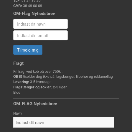
TLF:
51 24 36 20
CVR:
38 49 60 69
OM-Flag Nyhedsbrev
Tilmeld mig
Fragt
Fri fragt ved køb på over 750kr.
OBS!
Gælder dog ikke på flagstænger, tilbehør og reklameflag
Levering:
3-5 hverdage.
Flagstænger og sokler:
2-3 uger
Blog
OM-FLAG Nyhedsbrev
Navn