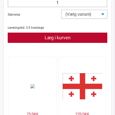
Størrelse
Leveringstid:
3-5
hverdage
Læg i kurven
75
DKK
270
DKK