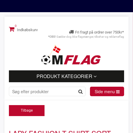
Indkøbskurv
Fri fragt på ordrer over 750kr*
*OBS!
Gælder dog ikke flagstænger, tilbehør og reklameflag
PRODUKT KATEGORIER
Side menu
Tilbage