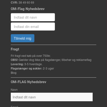
CVR:
38 49 60 69
OM-Flag Nyhedsbrev
Tilmeld mig
Fragt
Fri fragt ved køb på over 750kr.
OBS!
Gælder dog ikke på flagstænger, tilbehør og reklameflag
Levering:
3-5 hverdage.
Flagstænger og sokler:
2-3 uger
Blog
OM-FLAG Nyhedsbrev
Navn
Email