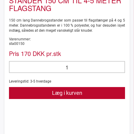
STANDER 150 CM TIL 4-5 METER
FLAGSTANG
150 cm lang Dannebrogsstander som passer til flagstænger på 4 og 5
meter. Dannebrogsstanderen er i 100 % polyester, og har desuden isyet
indlæg, således at den meget vanskeligt slår knuder.
Varenummer:
sta00150
Pris
DKK pr.stk
170
Leveringstid:
3-5
hverdage
Læg i kurven