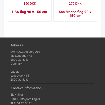
150
DKK
270
DKK
USA flag 90 x 150 cm
San Marino flag 90 x
150 cm
Adresse
OM FLAG, Aalborg ApS
Mesterlodden 42
2820 Gentofte
Danmark
Lager:
Lyngbyvej 415
2820 Gentofte
Kontakt information
Skriv til os
Email:
info@om-flag.dk
TLF:
51 24 36 20