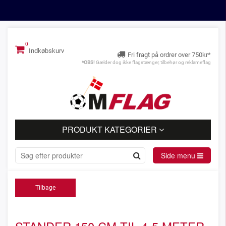
Indkøbskurv
Fri fragt på ordrer over 750kr*
*OBS!
Gælder dog ikke flagstænger, tilbehør og reklameflag
PRODUKT KATEGORIER
Side menu
Tilbage