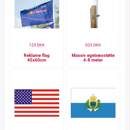
125
DKK
925
DKK
Reklame flag
Massiv egetræsstøtte
45x60cm
4-8 meter