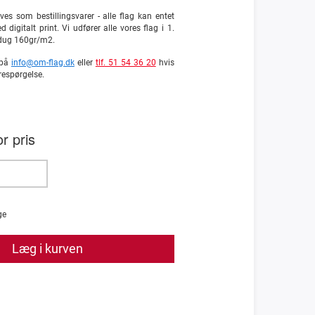
ves som bestillingsvarer - alle flag kan entet
d digitalt print. Vi udfører alle vores flag i 1.
gdug 160gr/m2.
 på
info@om-flag.dk
eller
tlf. 51 54 36 20
hvis
respørgelse.
r pris
ge
Læg i kurven