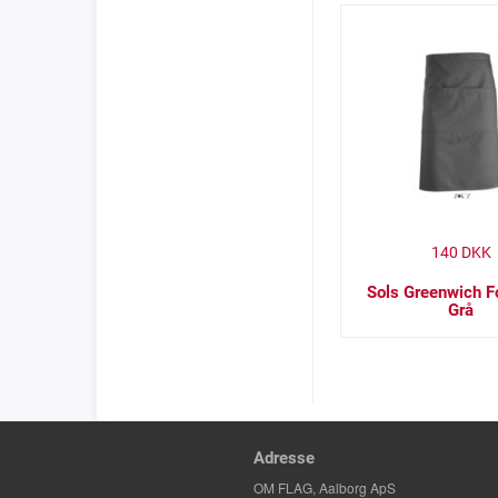
140
DKK
Sols Greenwich 
Grå
Adresse
OM FLAG, Aalborg ApS