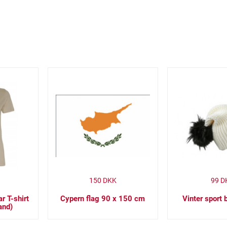
150
DKK
99
D
 T-shirt
Cypern flag 90 x 150 cm
Vinter sport 
and)