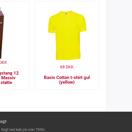
DKK
68
DKK
agstang 12
Basis Cotton t-shirt gul
 Massiv
(yellow)
støtte
ragt
i fragt ved køb på over 750kr.