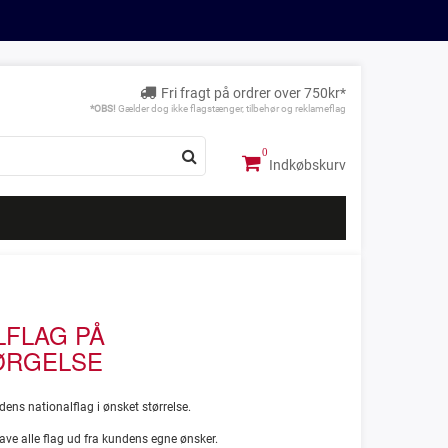
Fri fragt på ordrer over 750kr*
*OBS!
Gælder dog ikke flagstænger, tilbehør og reklameflag
Indkøbskurv
LFLAG PÅ
ØRGELSE
rdens nationalflag i ønsket størrelse.
ave alle flag ud fra kundens egne ønsker.