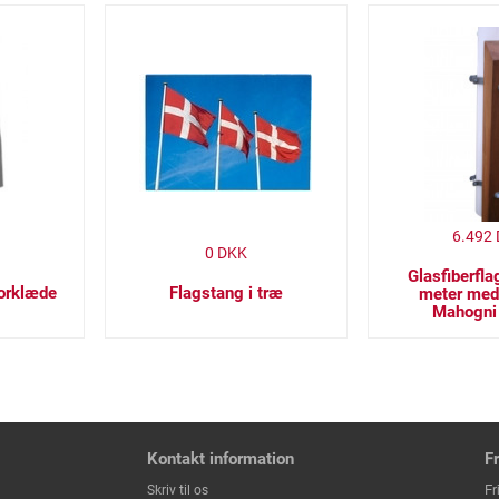
6.492
0
DKK
Glasfiberfl
Forklæde
Flagstang i træ
meter med
Mahogni 
Kontakt information
F
Fr
Skriv til os