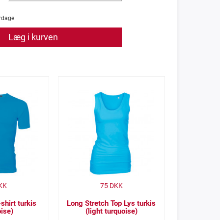
rdage
Læg i kurven
KK
75
DKK
shirt turkis
Long Stretch Top Lys turkis
oise)
(light turquoise)