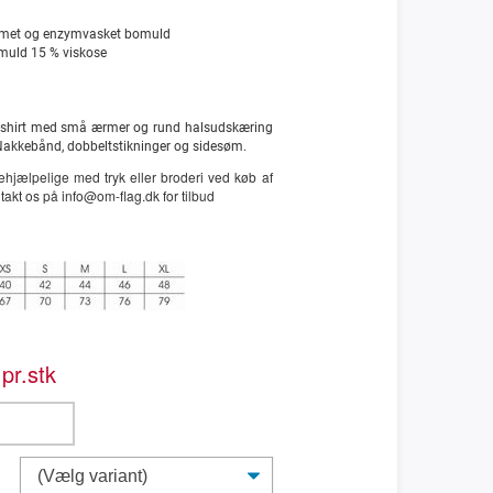
mmet og enzymvasket bomuld
muld 15 % viskose
T-shirt med små ærmer og rund halsudskæring
Nakkebånd, dobbeltstikninger og sidesøm.
hjælpelige med tryk eller broderi ved køb af
akt os på info@om-flag.dk for tilbud
pr.stk