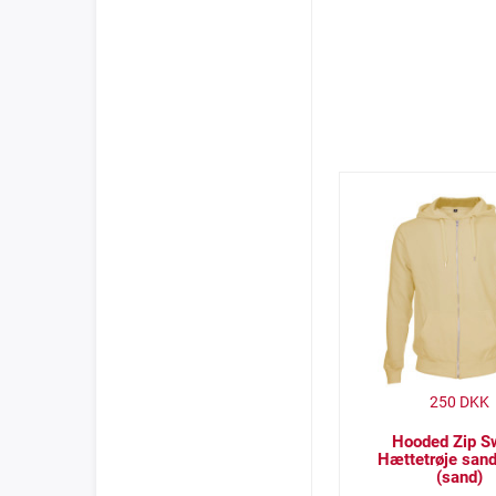
250
DKK
Hooded Zip S
Hættetrøje sand
(sand)