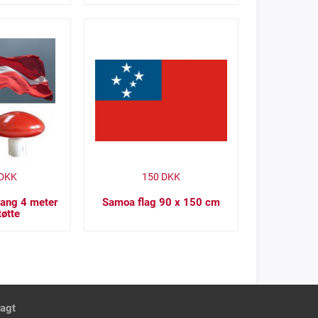
DKK
150
DKK
tang 4 meter
Samoa flag 90 x 150 cm
tøtte
ragt