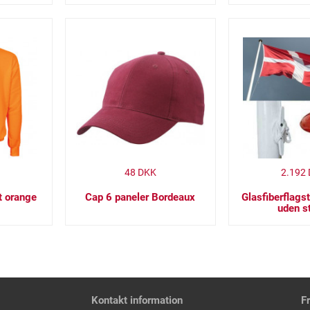
48
DKK
2.192
t orange
Cap 6 paneler Bordeaux
Glasfiberflags
uden s
Kontakt information
F