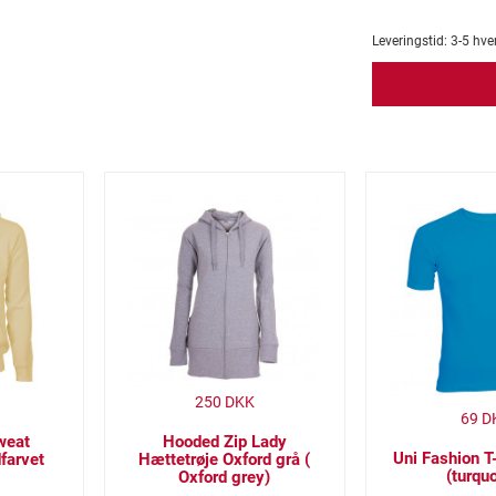
Leveringstid:
3-5
hve
250
DKK
69
D
weat
Hooded Zip Lady
Uni Fashion T-
farvet
Hættetrøje Oxford grå (
(turqu
Oxford grey)