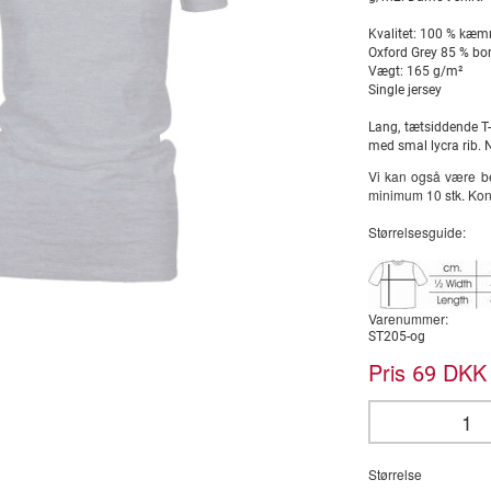
Kvalitet: 100 % kæ
Oxford Grey 85 % bo
Vægt: 165 g/m²
Single jersey
Lang, tætsiddende 
med smal lycra rib. 
Vi kan også være be
minimum 10 stk. Kont
Størrelsesguide:
Varenummer:
ST205-og
Pris
DKK 
69
Størrelse