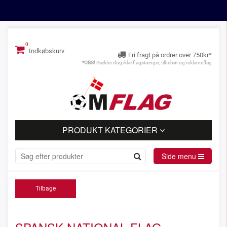
Indkøbskurv
Fri fragt på ordrer over 750kr*
*OBS!
Gælder dog ikke flagstænger, tilbehør og reklameflag
PRODUKT KATEGORIER
Side menu
Tilbage