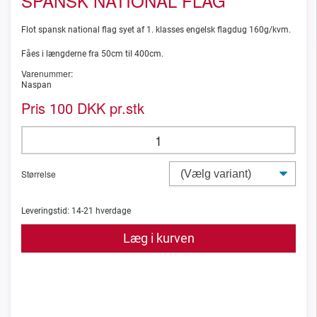
SPANSK NATIONAL FLAG
Flot spansk national flag syet af 1. klasses engelsk flagdug 160g/kvm.
Fåes i længderne fra 50cm til 400cm.
Varenummer:
Naspan
Pris
DKK pr.stk
100
Størrelse
Leveringstid:
14-21
hverdage
Læg i kurven