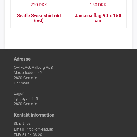
220
DKK
150
DKK
Seatle Sweatshirt rød
Jamaica flag 90 x 150
(red)
cm
Adresse
OM FLAG, Aalborg ApS
Mesterlodden 42
2820 Gentofte
Danmark
Lager:
Lyngbyvej 415
2820 Gentofte
Kontakt information
Skriv til os
Email:
info@om-flag.dk
TLF:
51 24 36 20