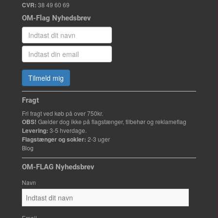
CVR:
38 49 60 69
OM-Flag Nyhedsbrev
Tilmeld mig
Fragt
Fri fragt ved køb på over 750kr.
OBS!
Gælder dog ikke på flagstænger, tilbehør og reklameflag
Levering:
3-5 hverdage.
Flagstænger og sokler:
2-3 uger
Blog
OM-FLAG Nyhedsbrev
Navn
Email