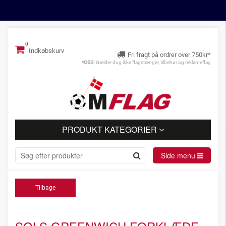
Indkøbskurv
Fri fragt på ordrer over 750kr*
*OBS!
Gælder dog ikke flagstænger, tilbehør og reklameflag
PRODUKT KATEGORIER
Side menu
Tilbage