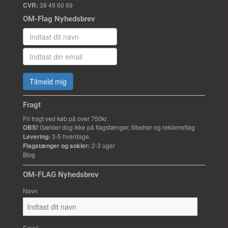
CVR:
38 49 60 69
OM-Flag Nyhedsbrev
Tilmeld mig
Fragt
Fri fragt ved køb på over 750kr.
OBS!
Gælder dog ikke på flagstænger, tilbehør og reklameflag
Levering:
3-5 hverdage.
Flagstænger og sokler:
2-3 uger
Blog
OM-FLAG Nyhedsbrev
Navn
Email