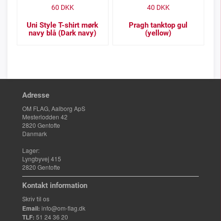
60
DKK
40
DKK
Uni Style T-shirt mørk
Pragh tanktop gul
navy blå (Dark navy)
(yellow)
Adresse
OM FLAG, Aalborg ApS
Mesterlodden 42
2820 Gentofte
Danmark
Lager:
Lyngbyvej 415
2820 Gentofte
Kontakt information
Skriv til os
Email:
info@om-flag.dk
TLF:
51 24 36 20