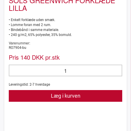
SOLS GREENWICH FORKLÆDE
LILLA
• Enkelt forklæde uden smæk.
• Lomme foran med 2 rum.
• Bindebånd i samme materiale.
• 240 g/m2, 65% polyester, 35% bomuld.
Varenummer:
RO7904-bu
Pris
DKK pr.stk
140
Leveringstid:
2-7
hverdage
Læg i kurven