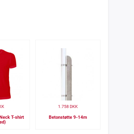
KK
1.758
DKK
Neck T-shirt
Betonstøtte 9-14m
red)