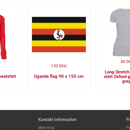
80
D
150
DKK
Long Stretch
eatshirt
Uganda flag 90 x 150 cm
shirt Oxford 
gre
Kontakt information
F
Fr
Skriv til os