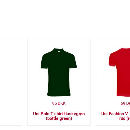
95
DKK
69
D
Uni Polo T-shirt flaskegrøn
Uni Fashion V-
(bottle green)
rød (