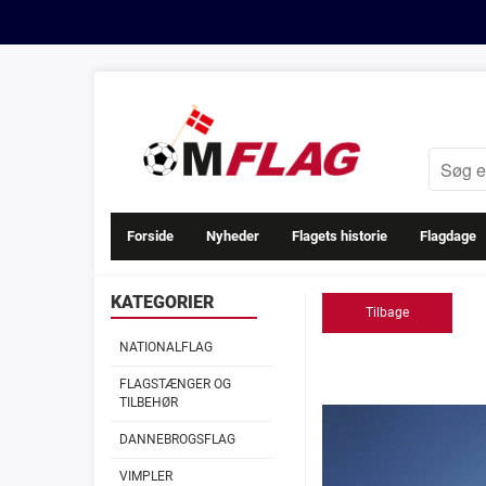
Forside
Nyheder
Flagets historie
Flagdage
KATEGORIER
Tilbage
NATIONALFLAG
FLAGSTÆNGER OG
TILBEHØR
DANNEBROGSFLAG
VIMPLER