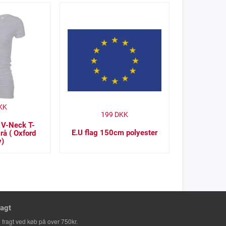
KK
199
DKK
 V-Neck T-
E.U flag 150cm polyester
grå ( Oxford
y)
ragt
i fragt ved køb på over 750kr.