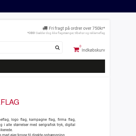
Fri fragt på ordrer over 750kr*
*OBS!
Gælder dog ikke flagstænger, tilbehør og reklameflag
Indkøbskurv
FLAG
eflag, logo flag, kampagne flag, firma flag,
g i alle størrelser med serigrafisk tryk, digital
likerede.
es med øjer/kroge til direkte ophængning.