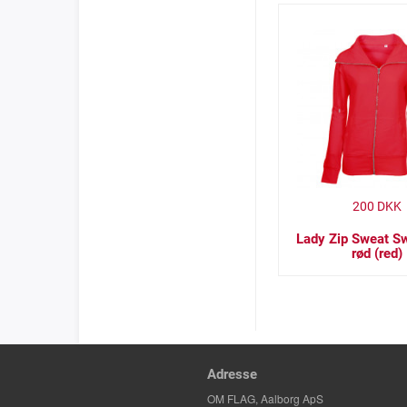
200
DKK
Lady Zip Sweat Sw
rød (red)
Adresse
OM FLAG, Aalborg ApS