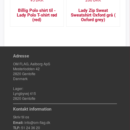
95
DKK
200
DKK
Billig Polo shirt til -
Lady Zip Sweat
Lady Polo T-shirt rød
Sweatshirt Oxford grå (
(red)
Oxford grey)
Adresse
OM FLAG, Aalborg ApS
Mesterlodden 42
2820 Gentofte
Danmark
Lager:
Lyngbyvej 415
2820 Gentofte
Kontakt information
Skriv til os
Email:
info@om-flag.dk
TLF:
51 24 36 20