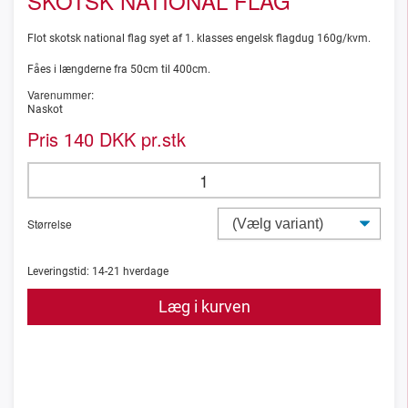
SKOTSK NATIONAL FLAG
Flot skotsk national flag syet af 1. klasses engelsk flagdug 160g/kvm.
Fåes i længderne fra 50cm til 400cm.
Varenummer:
Naskot
Pris
DKK pr.stk
140
Størrelse
Leveringstid:
14-21
hverdage
Læg i kurven