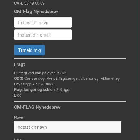
CVR:
38 49 60 69
OM-Flag Nyhedsbrev
Tilmeld mig
Fragt
Fri fragt ved køb på over 750kr.
OBS!
Gælder dog ikke på flagstænger, tilbehør og reklameflag
Levering:
3-5 hverdage.
Flagstænger og sokler:
2-3 uger
Blog
OM-FLAG Nyhedsbrev
Navn
Email