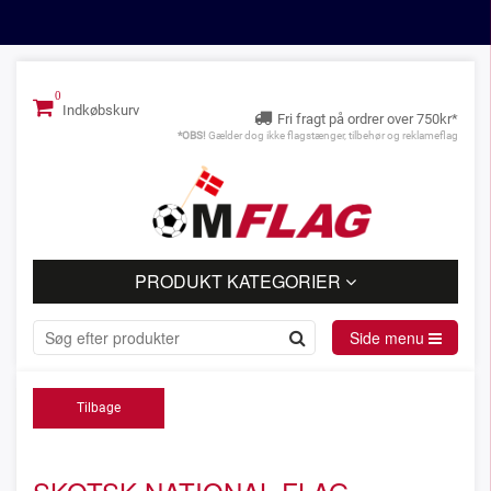
Indkøbskurv
Fri fragt på ordrer over 750kr*
*OBS!
Gælder dog ikke flagstænger, tilbehør og reklameflag
PRODUKT KATEGORIER
Side menu
Tilbage