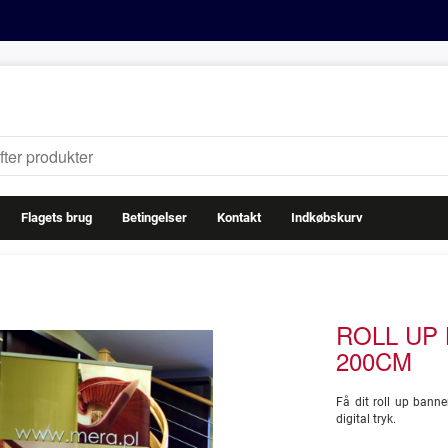
Flagets brug
Betingelser
Kontakt
Indkøbskurv
ROLL UP
200CM
Få dit roll up ban
digital tryk.