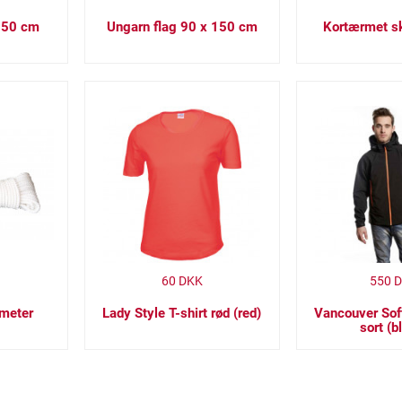
 150 cm
Ungarn flag 90 x 150 cm
Kortærmet sk
60
DKK
550
D
 meter
Lady Style T-shirt rød (red)
Vancouver Sof
sort (b