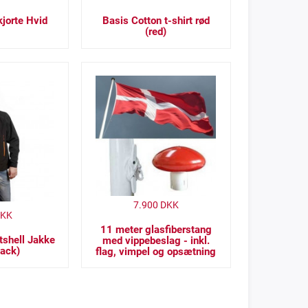
jorte Hvid
Basis Cotton t-shirt rød
(red)
7.900
DKK
KK
11 meter glasfiberstang
tshell Jakke
med vippebeslag - inkl.
lack)
flag, vimpel og opsætning