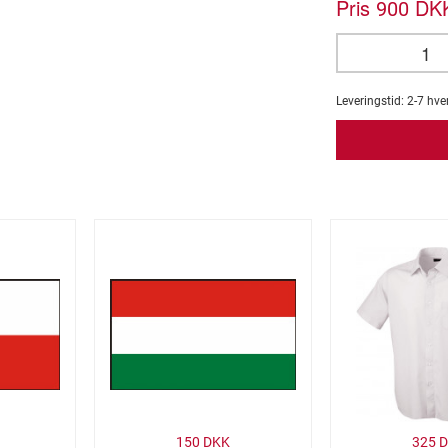
Pris
DKK
900
Leveringstid:
2-7
hve
150
DKK
325
D