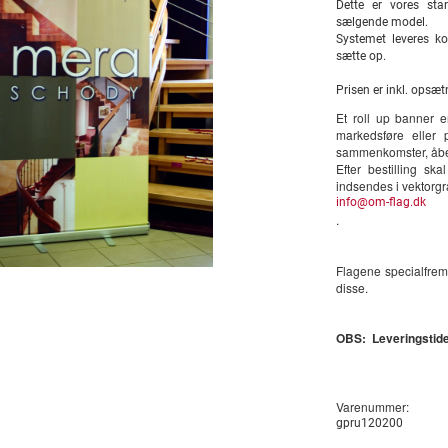
Dette er vores sta
sælgende model.
Systemet leveres ko
sætte op.
Prisen er inkl. opsæt
Et roll up banner 
markedsføre eller 
sammenkomster, åbent
Efter bestilling sk
indsendes i vektorgrafi
info@om-flag.dk
.
Flagene specialfrems
disse.
OBS: Leveringstiden
Varenummer:
gpru120200