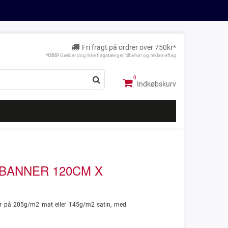
Fri fragt på ordrer over 750kr*
*OBS!
Gælder dog ikke flagstænger, tilbehør og reklameflag
Indkøbskurv
 BANNER 120CM X
ner på 205g/m2 mat eller 145g/m2 satin, med