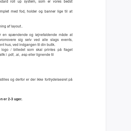
ndard roll up system, som er vores bedst
mplet med fod, holder og banner lige til at
ning af layout..
er en spændende og iøjnefaldende måde at
promovere sig selv ved alle slags events,
 hus, ved indgangen til din butik.
al logo / billedet som skal printes på flaget
k i .pdf, .ai, .esp eller lignende til
tilles og derfor er der ikke fortrydelsesret på
 er 2-3 uger.