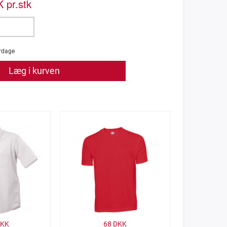
 pr.stk
rdage
Læg i kurven
KK
68
DKK