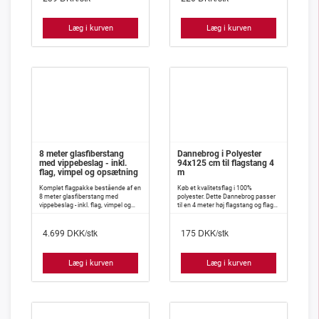
Læg i kurven
Læg i kurven
8 meter glasfiberstang
Dannebrog i Polyester
med vippebeslag - inkl.
94x125 cm til flagstang 4
flag, vimpel og opsætning
m
Komplet flagpakke bestående af en
Køb et kvalitetsflag i 100%
8 meter glasfiberstang med
polyester. Dette Dannebrog passer
vippebeslag - inkl. flag, vimpel og
til en 4 meter høj flagstang og flaget
opsætning.
måler 94x125 cm.
DKK/stk
DKK/stk
4.699
175
Læg i kurven
Læg i kurven