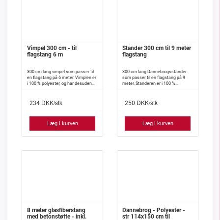
Vimpel 300 cm - til
Stander 300 cm til 9 meter
flagstang 6 m
flagstang
300 cm lang vimpel som passer til
300 cm lang Dannebrogsstander
en flagstang på 6 meter. Vimplen er
som passer til en flagstang på 9
i 100 % polyester, og har desuden
meter. Standeren er i 100 %
isyet indlæg, således at den meget
polyester, og har desuden isyet
vanskeligt slår knuder.
indlæg således, at den meget
DKK/stk
DKK/stk
vanskeligt slår knuder.
234
250
Læg i kurven
Læg i kurven
8 meter glasfiberstang
Dannebrog - Polyester -
med betonstøtte - inkl.
str 114x150 cm til