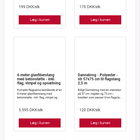
vanskeligt slår knuder.
isyet indlæg, således at den meget
DKK/stk
DKK/stk
vanskeligt slår knuder.
199
170
Læg i kurven
Læg i kurven
6 meter glasfiberstang
Dannebrog - Polyester -
med betonstøtte - inkl.
str 57x75 cm til flagstang
flag, vimpel og opsætning
2,5 m
Komplet flagpakke bestående af en
Billigt Dannebrog med en størrelse
6 meter glasfiberstang med
på 57 cm i højden og 75 cm i
betonstøtte - inkl. flag, vimpel og
bredden som passer til en flagstang
opsætning.
på 2,5 meters højde
DKK/stk
DKK/stk
5.595
120
Læg i kurven
Læg i kurven