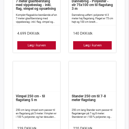
7 meter glasfiberstang
Dannebrog - Polyester -
med vippebeslag - inkl.
str 75x100 cm til flagstang
flag, vimpel og opsætning
3 m
Komplet flagpakke bestående af en
Dannebrog udført i polyester til 3
7 meter glasfiberstang med
meter høj flagstang. Flaget er 75 cm
vippebeslag - inkl. flag, vimpel og
højt og 100 cm bredt.
opsætning.
DKK/stk
DKK/stk
4.699
140
Læg i kurven
Læg i kurven
Vimpel 250 cm - til
Stander 250 cm til 7-8
flagstang 5 m
meter flagstang
250 cm lang vimpel som passer til
250 cm lang Stander som passer til
en flagstang på 5 meter. Vimplen er
flagstænger på 7 og 8 meter.
i 100 % polyester, og har desuden
Standeren er i 100 % polyester, og
isyet indlæg, således at den meget
har desuden isyet indlæg således,
vanskeligt slår knuder.
at den meget vanskeligt slår knuder.
DKK/stk
DKK/stk
239
220