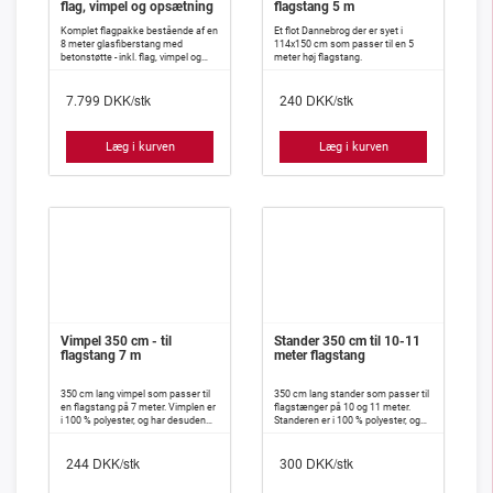
flag, vimpel og opsætning
flagstang 5 m
Komplet flagpakke bestående af en
Et flot Dannebrog der er syet i
8 meter glasfiberstang med
114x150 cm som passer til en 5
betonstøtte - inkl. flag, vimpel og
meter høj flagstang.
opsætning.
DKK/stk
DKK/stk
7.799
240
Læg i kurven
Læg i kurven
Vimpel 350 cm - til
Stander 350 cm til 10-11
flagstang 7 m
meter flagstang
350 cm lang vimpel som passer til
350 cm lang stander som passer til
en flagstang på 7 meter. Vimplen er
flagstænger på 10 og 11 meter.
i 100 % polyester, og har desuden
Standeren er i 100 % polyester, og
isyet indlæg, således at den meget
har desuden isyet indlæg, således
vanskeligt slår knuder.
at den meget vanskeligt slår knuder.
DKK/stk
DKK/stk
244
300