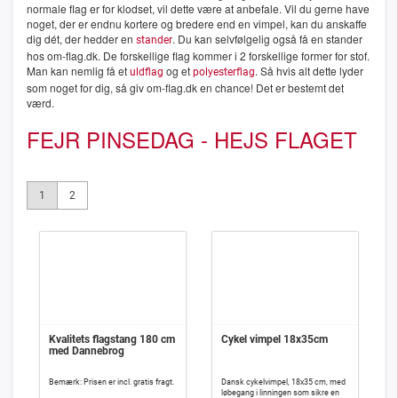
normale flag er for klodset, vil dette være at anbefale. Vil du gerne have
noget, der er endnu kortere og bredere end en vimpel, kan du anskaffe
dig dét, der hedder en
. Du kan selvfølgelig også få en stander
stander
hos om-flag.dk. De forskellige flag kommer i 2 forskellige former for stof.
Man kan nemlig få et
og et
. Så hvis alt dette lyder
uldflag
polyesterflag
som noget for dig, så giv om-flag.dk en chance! Det er bestemt det
værd.
FEJR PINSEDAG - HEJS FLAGET
1
2
Kvalitets flagstang 180 cm
Cykel vimpel 18x35cm
med Dannebrog
Bemærk: Prisen er incl. gratis fragt.
Dansk cykelvimpel, 18x35 cm, med
løbegang i linningen som sikre en