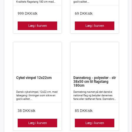
Kvalitets flagstang 180 cm med
god kvalitet.
fødselsdags flag, som passer
Gør din cykel helt klar til danske
perfekt til at byde gæsterne
sommer og vis stolt de danskefarve
DKK/stk
DKK/stk
velkomne når noget skal fejres.
på landevejen, på vej til arbejde, eller
999
69
Flagstangen er fabrikeret i høj
når du er ude at motionere på din
kvalitet og er desuden udstyret med
cykel.
en tung jernfod, således flaget står
Læg i kurven
Læg i kurven
solidt i blæsevejret, dog anbefales
det ikke at lade den stå udenfor i
regnvejr i længere tid.
Cykel vimpel 12x22cm
Dannebrog - polyester - str
38x50 cm til flagstang
180cm
Dansk cykelvimpel, 12x22 cm, med
Dannebrog navnet på det danske
løbegang i linningen som sikre en
national flag og betyder danernes
god kvalitet.
fane eller rødfarvet fane. Dannebrog
Gør din cykel helt klar til danske
er det ældste nationale flag i verden,
sommer og vis stolt de danskefarve
som stadig er i brug i dag.
DKK/stk
DKK/stk
på landevejen, på vej til arbejde, eller
Dannebrog er rødt med et hvidt kors
38
85
når du er ude at motionere på din
også kaldet korsflag. Korsflag
cykel.
kendes fra flere steder f.eks. de
andre nordiske lande, som Finland,
Læg i kurven
Læg i kurven
Sverige, Norge og Island.