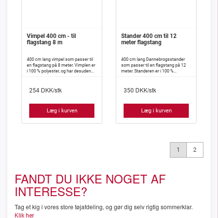
Vimpel 400 cm - til
Stander 400 cm til 12
flagstang 8 m
meter flagstang
400 cm lang vimpel som passer til
400 cm lang Dannebrogsstander
en flagstang på 8 meter. Vimplen er
som passer til en flagstang på 12
i 100 % polyester, og har desuden
meter. Standeren er i 100 %
isyet indlæg, således at den meget
polyester, og har desuden isyet
vanskeligt slår knuder.
indlæg således, at den meget
DKK/stk
DKK/stk
vanskeligt slår knuder.
254
350
Læg i kurven
Læg i kurven
1
2
FANDT DU IKKE NOGET AF
INTERESSE?
Tag et kig i vores store tøjafdeling, og gør dig selv rigtig sommerklar.
Klik her