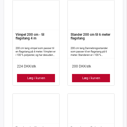
Vimpel 200 cm - til
Stander 200 cm til 6 meter
flagstang 4 m
flagstang
200 cm lang vimpel som passer til
200 cm lang Dannebrogsstander
en flagstang på 4 meter. Vimplen er
som passer til en flagstang på 6
i 100 % polyester, og har desuden
meter. Standeren er i 100 %
isyet indlæg, således at den meget
polyester, og har desuden isyet
vanskeligt slår knuder.
indlæg, således at den meget
DKK/stk
DKK/stk
vanskeligt slår knuder.
224
200
Læg i kurven
Læg i kurven