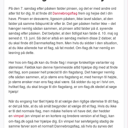
På den 7. søndag efter påsken falder pinsen, og det er med andre ord
atter tid for dig, til at finde dit
frem og hejse det i din
Dannebrogsflag
have. Pinsen er desværre, ligesom påsken, ikke lavet sådan, at den
falder på samme tidspunkt år efter år. Det gør påsken heller ikke – det
hænger nemlig sådan sammen, at pinsen altid falder på d. syvende
søndag efter påsken. Det betyder, at den tidligst kan falde d. 10. maj og
senest d. 13. juni. Så det er altså en søndag mellem disse 2 datoer, at
du skal finde dit Danmarksflag frem. Men hvis du sidder i den situation,
at du ikke allerede har et flag, så fat modet. Om-flag.dk har nemlig en
løsning på dette.
Her hos om-flag.dk kan du finde flag i mange forskellige varianter og
størrelser. Faktisk kan denne hjemmeside altid hjælpe dig med at finde
det flag, som passer helt præcist til din flagstang. Det hænger nemlig
ofte sådan sammen, at jo større ens flagstang er, med hensyn til højde,
jo større ønsker man ens flag skal være. Så sidder du og er i tvivl om,
hvilket flag, du skal bruge til din flagstang, er om-flag.dk stedet at søge
hjælp!
Når du engang har fået hjælp til at vælge den rigtige størrelse til dit flag,
er det på tide, at du så småt begynder at vælge dit et flag. Hvis du ikke
er til det normale flag, men måske hellere vil have det, der hedder
en
(en vimpel er en kortere og bredere version af et flag), kan
vimpel
om-flag.dk også her hjælpe dig. En vimpel har selvfølgelig stadig de
samme farver som et normalt Dannebrogsflag, så hvis du synes det