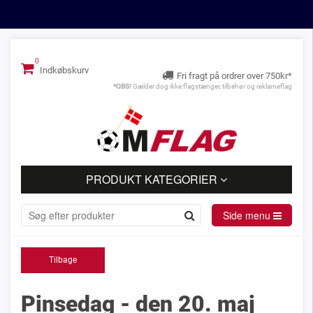
Indkøbskurv
Fri fragt på ordrer over 750kr*
*OBS!
Gælder dog ikke flagstænger, tilbehør og reklameflag
PRODUKT KATEGORIER
Side menu
Tilbage
Pinsedag - den 20. maj