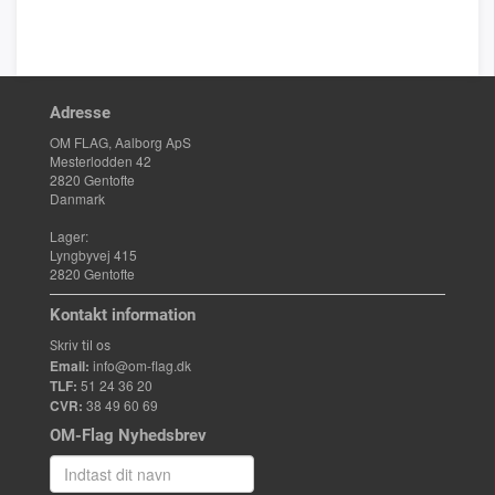
Adresse
OM FLAG, Aalborg ApS
Mesterlodden 42
2820 Gentofte
Danmark
Lager:
Lyngbyvej 415
2820 Gentofte
Kontakt information
Skriv til os
Email:
info@om-flag.dk
TLF:
51 24 36 20
CVR:
38 49 60 69
OM-Flag Nyhedsbrev