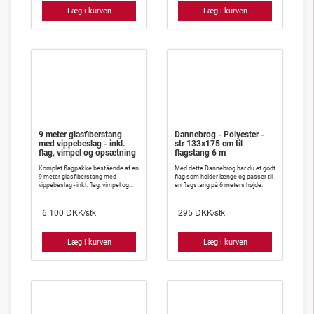
Læg i kurven
Læg i kurven
9 meter glasfiberstang
Dannebrog - Polyester -
med vippebeslag - inkl.
str 133x175 cm til
flag, vimpel og opsætning
flagstang 6 m
Komplet flagpakke bestående af en
Med dette Dannebrog har du et godt
9 meter glasfiberstang med
flag som holder længe og passer til
vippebeslag - inkl. flag, vimpel og
en flagstang på 6 meters højde.
opsætning.
DKK/stk
DKK/stk
6.100
295
Læg i kurven
Læg i kurven