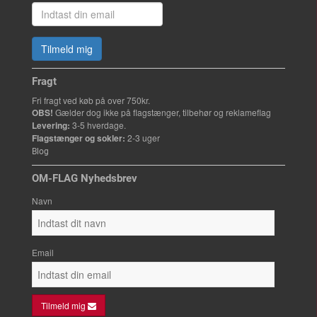
Tilmeld mig
Fragt
Fri fragt ved køb på over 750kr.
OBS!
Gælder dog ikke på flagstænger, tilbehør og reklameflag
Levering:
3-5 hverdage.
Flagstænger og sokler:
2-3 uger
Blog
OM-FLAG Nyhedsbrev
Navn
Email
Tilmeld mig