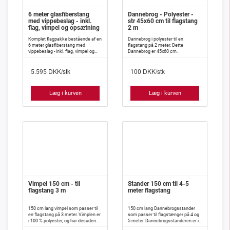
6 meter glasfiberstang
Dannebrog - Polyester -
med vippebeslag - inkl.
str 45x60 cm til flagstang
flag, vimpel og opsætning
2 m
Komplet flagpakke bestående af en
Dannebrog i polyester til en
6 meter glasfiberstang med
flagstang på 2 meter. Dette
vippebeslag - inkl. flag, vimpel og
Dannebrog er 45x60 cm.
opsætning.
DKK/stk
DKK/stk
5.595
100
Læg i kurven
Læg i kurven
Vimpel 150 cm - til
Stander 150 cm til 4-5
flagstang 3 m
meter flagstang
150 cm lang vimpel som passer til
150 cm lang Dannebrogsstander
en flagstang på 3 meter. Vimplen er
som passer til flagstænger på 4 og
i 100 % polyester, og har desuden
5 meter. Dannebrogsstanderen er i
isyet indlæg, således at den meget
100 % polyester, og har desuden