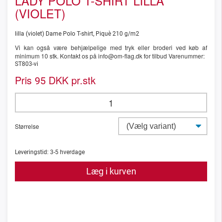
LADY POLO T-SHIRT LILLA
(VIOLET)
lilla (violet) Dame Polo T-shirt, Piquè 210 g/m2
Vi kan også være behjælpelige med tryk eller broderi ved køb af
minimum 10 stk. Kontakt os på info@om-flag.dk for tilbud Varenummer:
ST803-vi
Pris
DKK pr.stk
95
Størrelse
Leveringstid:
3-5
hverdage
Læg i kurven