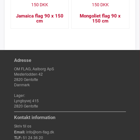
150
DKK
150
DKK
Jamaica flag 90 x 150
Mongoliet flag 90 x
cm
150 cm
Adresse
OM FLAG, Aalborg ApS
Mesterlodden 42
2820 Gentofte
Danmark
Lager:
Lyngbyvej 415
2820 Gentofte
Kontakt information
Skriv til os
Email:
info@om-flag.dk
TLF:
51 24 36 20