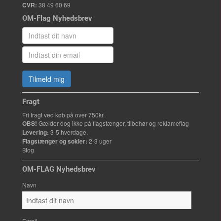
CVR:
38 49 60 69
OM-Flag Nyhedsbrev
Tilmeld mig
Fragt
Fri fragt ved køb på over 750kr.
OBS!
Gælder dog ikke på flagstænger, tilbehør og reklameflag
Levering:
3-5 hverdage.
Flagstænger og sokler:
2-3 uger
Blog
OM-FLAG Nyhedsbrev
Navn
Email