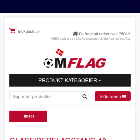
Indkøbskurv
Fri fragt på ordrer over 750kr*
*OBS!
Gælder dog ikke flagstænger, tilbehør og reklameflag
PRODUKT KATEGORIER
Side menu
Tilbage