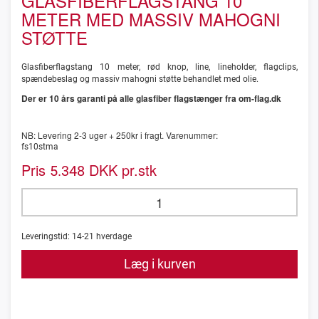
GLASFIBERFLAGSTANG 10
METER MED MASSIV MAHOGNI
STØTTE
Glasfiberflagstang 10 meter, rød knop, line, lineholder, flagclips,
spændebeslag og massiv mahogni støtte behandlet med olie.
Der er 10 års garanti på alle glasfiber flagstænger fra om-flag.dk
NB: Levering 2-3 uger + 250kr i fragt. Varenummer:
fs10stma
Pris
DKK pr.stk
5.348
Leveringstid:
14-21
hverdage
Læg i kurven