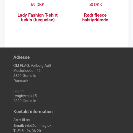
69
DKK
50
DKK
Lady Fashion T-shirt
Rødt fleece
turkis (turquoise)
halstørklæde
Adresse
OM FLAG, Aalborg ApS
Mesterlodden 42
2820 Gentofte
Danmark
Lager:
Lyngbyvej 415
2820 Gentofte
Kontakt information
Skriv til os
Email:
info@om-flag.dk
TLF:
51 24 36 20