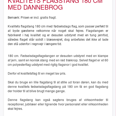
KVALITETS FLAGSTANG 180 CM
MED DANNEBROG
Bemærk: Prisen er incl. gratis fragt.
Kvalitets flagstang 180 cm med fødselsdags flag, som passer perfekt til
at byde gæsterne velkomne når noget skal fejres. Flagstangen er
fabrikeret i høj kvalitet og er desuden udstyret med en tung jernfod,
således flaget står solidt i blæsevejret, dog anbefales det ikke at lade
den stå udenfor i regnvejr i længere tid.
180 cm. Fødselsdagsflagstangen er desuden udstyret med en klampe
af jern, samt en konisk stang med en rød træknop. Selvet flaget er et 60
cm polyesterflag udstyret med rigtig flagsnor i god kvalitet.
Derfor et kvalitetsflag til en meget lav pris.
Skal du bruge en lille flagstang til at stille ud foran døren, kan du med
denne kvalitets fødselsdagsflagstang på 180 cm få en god flagstang
der holder til at blive brugt mange gange.
Denne flagstang kan også sagtens bruges af virksomheder til
receptioner, jubilæer eller lignende hvor personalet eller virksomheden
skal fejres.