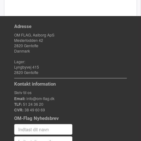
Adresse
OM FLAG, Aalborg ApS
Mesterlodden 42
2820 Gentofte
Danmark
Lager:
Lyngbyvej 415
2820 Gentofte
Kontakt information
Skriv til os
Email:
info@om-flag.dk
TLF:
51 24 36 20
CVR:
38 49 60 69
OM-Flag Nyhedsbrev