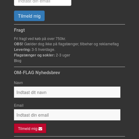
Tilmeld mig
Fragt
Fri fragt ved køb på over 750kr.
OBS!
Gælder dog ikke på flagstænger, tilbehør og reklameflag
Levering:
3-5 hverdage.
Flagstænger og sokler:
2-3 uger
Blog
OM-FLAG Nyhedsbrev
Navn
Email
Tilmeld mig