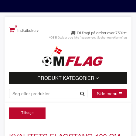
Indkøbskurv
Fri fragt på ordrer over 750kr*
*OBS!
Gælder dog ikke flagstænger, tilbehør og reklameflag
PRODUKT KATEGORIER
Side menu
Tilbage