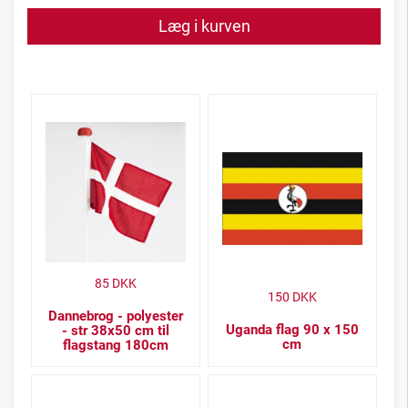
Læg i kurven
85
DKK
150
DKK
Dannebrog - polyester
Uganda flag 90 x 150
- str 38x50 cm til
cm
flagstang 180cm