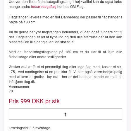
Udover den flotte fødselsdagsflagstang i høj kvalitet kan du også købe
mange andre
her hos OM Flag.
fødselsdagsflag
Flagstangen leveres med en flot Dannebrog der passer til flagstangens
højde på 180 cm.
Vil du gerne benytte flagstangen indendørs, vil den også fungere fint til
det. Flagstangen er let at flytte ind og den lille størrelse gør at den kan
placeres i en lille gang eller i en stor stue.
Med en fødselsdagsflagstang på 180 cm er du klar til at fejre alle
fødselsdage eller andre festligheder.
Ønsker du/I at få et et personligt flag eller logo flag med, koster et stk.
175,- ved modtagelse af en printklar fil. Vi kan også være behjælpelig
med at lave et grafisk lay out - her er det bedst at sende en mail til:
Info@om-flag.dk.
Varenummer:
701
Pris
DKK pr.stk
999
Leveringstid:
3-5
hverdage