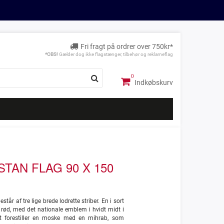
Fri fragt på ordrer over 750kr*
*OBS!
Gælder dog ikke flagstænger, tilbehør og reklameflag
Indkøbskurv
TAN FLAG 90 X 150
tår af tre lige brede lodrette striber. En i sort
 rød, med det nationale emblem i hvidt midt i
et forestiller en moske med en mihrab, som