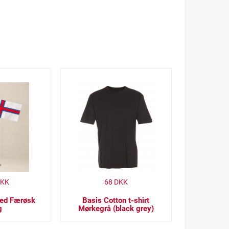
KK
68
DKK
ed Færøsk
Basis Cotton t-shirt
g
Mørkegrå (black grey)