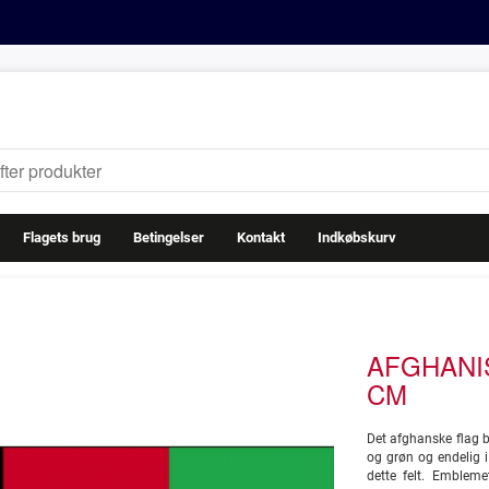
Flagets brug
Betingelser
Kontakt
Indkøbskurv
AFGHANIS
CM
Det afghanske flag bes
og grøn og endelig i
dette felt. Emblem