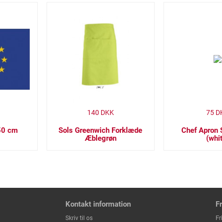
140
DKK
75
D
50 cm
Sols Greenwich Forklæde
Chef Apron 
Æblegrøn
(whi
Kontakt information
F
Fr
Skriv til os