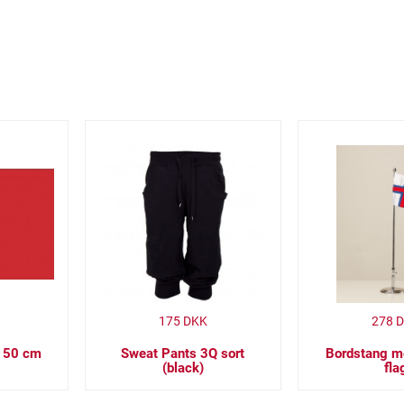
175
DKK
278
D
 150 cm
Sweat Pants 3Q sort
Bordstang m
(black)
fla