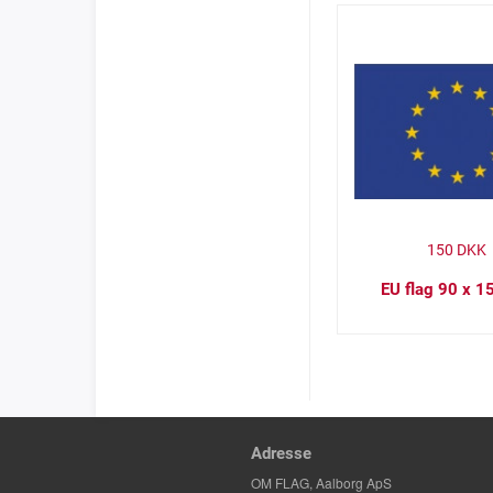
150
DKK
EU flag 90 x 1
Adresse
OM FLAG, Aalborg ApS