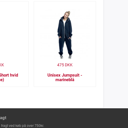
KK
475
DKK
Short hvid
Unisex Jumpsuit -
te)
marineblå
ragt
i fragt ved køb på over 750kr.