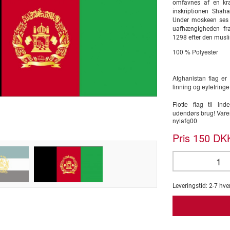
omfavnes af en kra
inskriptionen Shah
Under moskeen ses e
uafhængigheden fra 
1298 efter den musli
100 % Polyester
Afghanistan flag er
linning og eyletringe
Flotte flag til i
udendørs brug! Var
nylafg00
Pris
DKK
150
Leveringstid:
2-7
hve