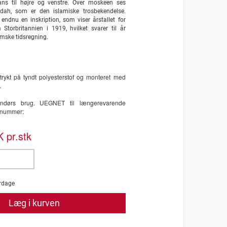
ns til højre og venstre. Over moskeen ses
adah, som er den islamiske trosbekendelse.
ndnu en inskription, som viser årstallet for
Storbritannien i 1919, hvilket svarer til år
mske tidsregning.
 trykt på tyndt polyesterstof og monteret med
.
ndendørs brug. UEGNET til længerevarende
enummer:
 pr.stk
rdage
Læg i kurven