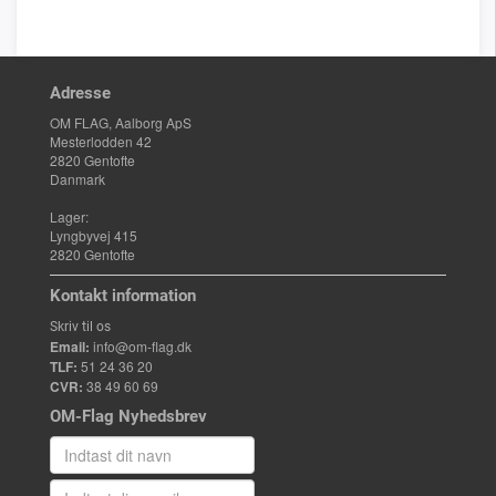
Adresse
OM FLAG, Aalborg ApS
Mesterlodden 42
2820 Gentofte
Danmark
Lager:
Lyngbyvej 415
2820 Gentofte
Kontakt information
Skriv til os
Email:
info@om-flag.dk
TLF:
51 24 36 20
CVR:
38 49 60 69
OM-Flag Nyhedsbrev