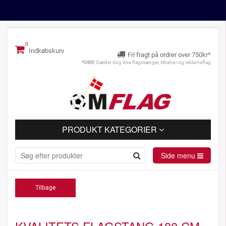
Indkøbskurv
Fri fragt på ordrer over 750kr*
*OBS!
Gælder dog ikke flagstænger, tilbehør og reklameflag
PRODUKT KATEGORIER
Side menu
Tilbage