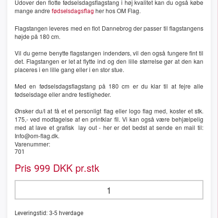
Udover den flotte fødselsdagsflagstang i høj kvalitet kan du også købe
mange andre
her hos OM Flag.
fødselsdagsflag
Flagstangen leveres med en flot Dannebrog der passer til flagstangens
højde på 180 cm.
Vil du gerne benytte flagstangen indendørs, vil den også fungere fint til
det. Flagstangen er let at flytte ind og den lille størrelse gør at den kan
placeres i en lille gang eller i en stor stue.
Med en fødselsdagsflagstang på 180 cm er du klar til at fejre alle
fødselsdage eller andre festligheder.
Ønsker du/I at få et et personligt flag eller logo flag med, koster et stk.
175,- ved modtagelse af en printklar fil. Vi kan også være behjælpelig
med at lave et grafisk lay out - her er det bedst at sende en mail til:
Info@om-flag.dk.
Varenummer:
701
Pris
DKK pr.stk
999
Leveringstid:
3-5
hverdage