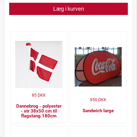
Læg i kurven
85
DKK
950
DKK
Dannebrog - polyester
Sandwich large
- str 38x50 cm til
flagstang 180cm