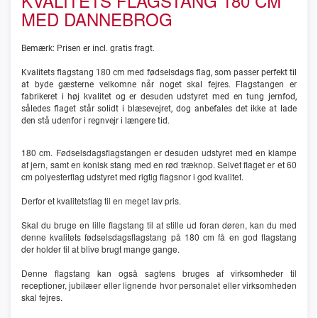
KVALITETS FLAGSTANG 180 CM
MED DANNEBROG
Bemærk: Prisen er incl. gratis fragt.
Kvalitets flagstang 180 cm med fødselsdags flag, som passer perfekt til
at byde gæsterne velkomne når noget skal fejres. Flagstangen er
fabrikeret i høj kvalitet og er desuden udstyret med en tung jernfod,
således flaget står solidt i blæsevejret, dog anbefales det ikke at lade
den stå udenfor i regnvejr i længere tid.
180 cm. Fødselsdagsflagstangen er desuden udstyret med en klampe
af jern, samt en konisk stang med en rød træknop. Selvet flaget er et 60
cm polyesterflag udstyret med rigtig flagsnor i god kvalitet.
Derfor et kvalitetsflag til en meget lav pris.
Skal du bruge en lille flagstang til at stille ud foran døren, kan du med
denne kvalitets fødselsdagsflagstang på 180 cm få en god flagstang
der holder til at blive brugt mange gange.
Denne flagstang kan også sagtens bruges af virksomheder til
receptioner, jubilæer eller lignende hvor personalet eller virksomheden
skal fejres.