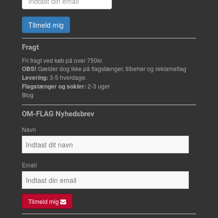
Tilmeld mig
Fragt
Fri fragt ved køb på over 750kr.
OBS!
Gælder dog ikke på flagstænger, tilbehør og reklameflag
Levering:
3-5 hverdage.
Flagstænger og sokler:
2-3 uger
Blog
OM-FLAG Nyhedsbrev
Navn
Email
Tilmeld mig