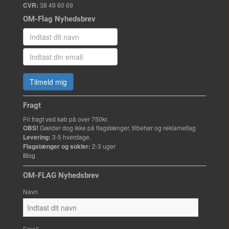
CVR:
38 49 60 69
OM-Flag Nyhedsbrev
Tilmeld mig
Fragt
Fri fragt ved køb på over 750kr.
OBS!
Gælder dog ikke på flagstænger, tilbehør og reklameflag
Levering:
3-5 hverdage.
Flagstænger og sokler:
2-3 uger
Blog
OM-FLAG Nyhedsbrev
Navn
Email