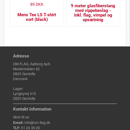
89
DKK
9 meter glasfiberstang
med vippebeslag -
Mens Tee LS T-shirt
inkl. flag, vimpel og
sort (black)
opsætning
Adresse
OM FLAG, Aalborg ApS
Mesterlodden 42
2820 Gentofte
Danmark
Lager:
Lyngbyvej 415
2820 Gentofte
Kontakt information
Skriv til os
Email:
info@om-flag.dk
TLF:
51 24 36 20