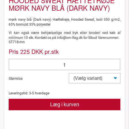
HOODED SWEAT HÆTTETRØJE
MØRK NAVY BLÅ (DARK NAVY)
mørk navy blå (Dark navy) Hættetrøje, Hooded Sweat, Isoli 350 g/m2,
65% bomuld 35% polyester
Vi kan også være behjælpelige med tryk eller broderi ved køb af
minimum 10 stk. Kontakt os på info@om-flag.dk for tilbud Varenummer:
ST718-mn
Pris
DKK pr.stk
225
Størrelse
Leveringstid:
3-5
hverdage
Læg i kurven