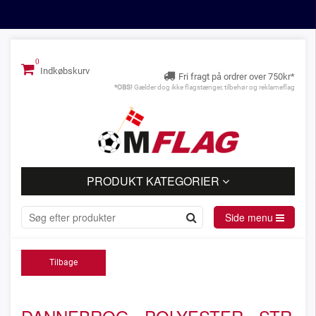
Indkøbskurv
Fri fragt på ordrer over 750kr*
*OBS!
Gælder dog ikke flagstænger, tilbehør og reklameflag
PRODUKT KATEGORIER
Side menu
Tilbage