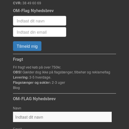
CVR:
38 49 60 69
OM-Flag Nyhedsbrev
Tilmeld mig
Fragt
Fri fragt ved køb på over 750kr.
OBS!
Gælder dog ikke på flagstænger, tilbehør og reklameflag
Levering:
3-5 hverdage.
Flagstænger og sokler:
2-3 uger
Blog
OM-FLAG Nyhedsbrev
Navn
Email