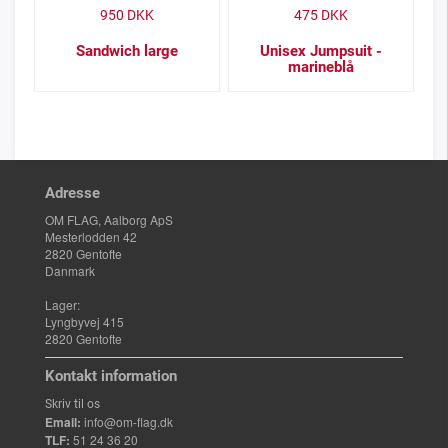
950
DKK
475
DKK
Sandwich large
Unisex Jumpsuit -
marineblå
Adresse
OM FLAG, Aalborg ApS
Mesterlodden 42
2820 Gentofte
Danmark
Lager:
Lyngbyvej 415
2820 Gentofte
Kontakt information
Skriv til os
Email:
info@om-flag.dk
TLF:
51 24 36 20