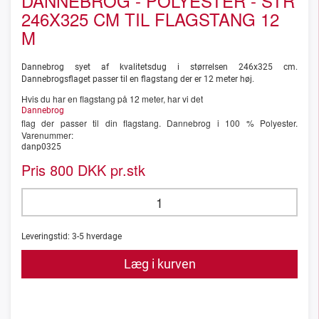
DANNEBROG - POLYESTER - STR
246X325 CM TIL FLAGSTANG 12
M
Dannebrog syet af kvalitetsdug i størrelsen 246x325 cm.
Dannebrogsflaget passer til en flagstang der er 12 meter høj.
Hvis du har en flagstang på 12 meter, har vi det
Dannebrog
flag der passer til din flagstang. Dannebrog i 100 % Polyester.
Varenummer:
danp0325
Pris
DKK pr.stk
800
Leveringstid:
3-5
hverdage
Læg i kurven