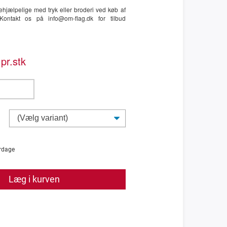
hjælpelige med tryk eller broderi ved køb af
ontakt os på info@om-flag.dk for tilbud
pr.stk
rdage
Læg i kurven