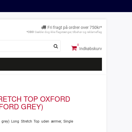
Fri fragt på ordrer over 750kr*
*OBS!
Gælder dog ikke flagstænger, tilbehør og reklameflag
Indkøbskurv
RETCH TOP OXFORD
XFORD GREY)
d grey) Long Stretch Top uden ærmer, Single