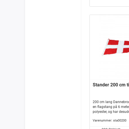
Stander 200 cm ti
200 cm lang Dannebrog
en flagstang på 6 meter
polyester, og har desud
at den meget vanskeligt
Varenummer:
sta00200