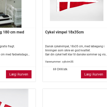
ang 180 cm med
Cykel vimpel 18x35cm
gratis fragt.
Dansk cykelvimpel, 18x35 cm, med løbegang i
linningen som sikre en god kvalitet.
80 cm med fødselsdags
Gør din cykel helt klar til danske sommer og vis
t til at byde gæsterne
stolt de danskefarve på landevejen, på vej til
Varenummer:
cykvim35
 fejres. Flagstangen er
arbejde, eller når du er ude at motionere på din
t og er desuden udstyret
cykel.
DKK/stk
69
edes flaget står solidt i
Læg i kurven
Læg i kurven
les det ikke at lade den
længere tid.