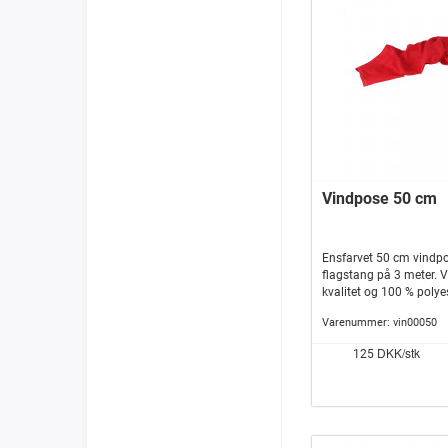
Vindpose 50 cm
Ensfarvet 50 cm vindpo
flagstang på 3 meter. V
kvalitet og 100 % polyes
det til tider barske dan
Varenummer:
vin00050
desuden mest kendt fra
lufthavne, men er heller
DKK/stk
125
danske haver. Prøv f.eks
flagstangen i sommerhu