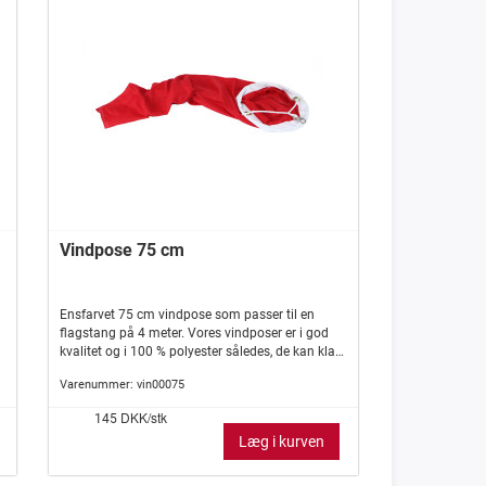
Vindpose 75 cm
Ensfarvet 75 cm vindpose som passer til en
flagstang på 4 meter. Vores vindposer er i god
kvalitet og i 100 % polyester således, de kan klare
det, til tider, barske danske vejr.Vindposer er
Varenummer:
vin00075
desuden mest kendt fra de danske broer og
lufthavne, men er heller ikke ualmindelige i de
DKK/stk
145
danske haver. Prøv f.eks. en vindpose til
Læg i kurven
flagstangen i sommerhuset er i kolonihaven.