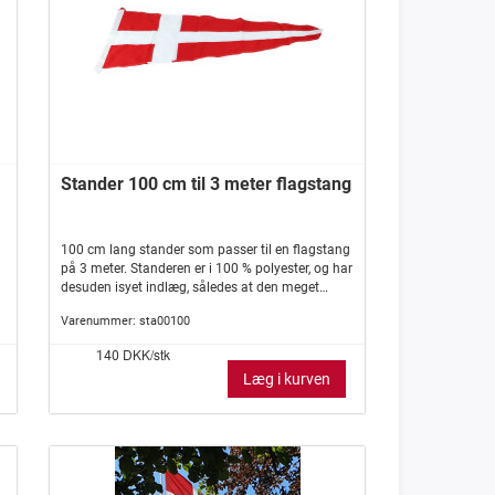
Stander 100 cm til 3 meter flagstang
100 cm lang stander som passer til en flagstang
på 3 meter. Standeren er i 100 % polyester, og har
desuden isyet indlæg, således at den meget
vanskeligt slår knuder.
Varenummer:
sta00100
DKK/stk
140
Læg i kurven