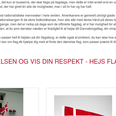
det kun er busserne, der skal flage på flagdage, men dette er intet andet end en 
nd, der har givet én alle de muligheder, man i sit liv har og har haft.
st nationalistiske mennesker i hele verden. Amerikanere er generelt utroligt glade for
ionalsangen til de store fodboldkampe, hvor alle står med deres hånd på deres hje
gange, men det er netop på dage som de officielle flagdag, at vi har mulighed for a
iklen, at du som dansker næsten er forpligtet til at hejse dit Dannebrogsflag, din vimpe
 passer helt til højden på din flagstang, er dette også et problem, du kan løse hos o
r kan om-flag.dk hjælpe dig med at finde den størrelse flag, som passer præcis til di
LSEN OG VIS DIN RESPEKT - HEJS F