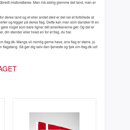
udbredt misforståelse. Man må aldrig glemme det land, man er
 deres land og et eller andet sted er det vel et forbillede at
rter og kigger på deres flag. Dette kan man som dansker til en
t gøre noget som bare ligner dét amerikanerne gør. Og det er
l, din stander eller hvad en for et flag, du har.
m-flag.dk. Mange vil nemlig gerne have, ens flag er større, jo
n flagstang. Så gør dig selv den tjeneste og tjek om-flag.dk ud!
LAGET