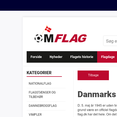
Forside
Nyheder
Flagets historie
Flagdage
KATEGORIER
Tilbage
NATIONALFLAG
Danmarks 
FLAGSTÆNGER OG
TILBEHØR
D. 5. maj år 1945 er uden tv
DANNEBROGSFLAG
grund være en officiel flagda
flag.dk har det hele. Om det
VIMPLER