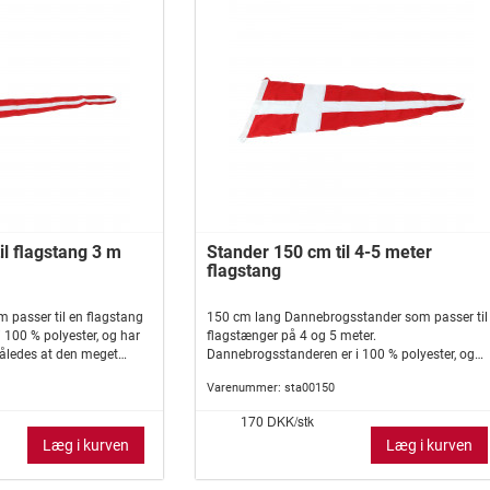
il flagstang 3 m
Stander 150 cm til 4-5 meter
flagstang
 passer til en flagstang
150 cm lang Dannebrogsstander som passer til
i 100 % polyester, og har
flagstænger på 4 og 5 meter.
således at den meget
Dannebrogsstanderen er i 100 % polyester, og
har desuden isyet indlæg, således at den meget
Varenummer:
sta00150
vanskeligt slår knuder.
DKK/stk
170
Læg i kurven
Læg i kurven