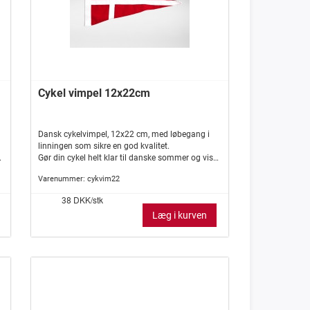
Cykel vimpel 12x22cm
Dansk cykelvimpel, 12x22 cm, med løbegang i
linningen som sikre en god kvalitet.
Gør din cykel helt klar til danske sommer og vis
stolt de danskefarve på landevejen, på vej til
Varenummer:
cykvim22
arbejde, eller når du er ude at motionere på din
cykel.
DKK/stk
38
Læg i kurven