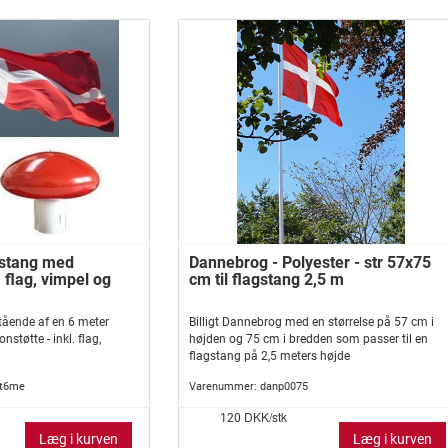
rstang med
Dannebrog - Polyester - str 57x75
. flag, vimpel og
cm til flagstang 2,5 m
tående af en 6 meter
Billigt Dannebrog med en størrelse på 57 cm i
støtte - inkl. flag,
højden og 75 cm i bredden som passer til en
flagstang på 2,5 meters højde
st6me
Varenummer:
danp0075
DKK/stk
120
Læg i kurven
Læg i kurven