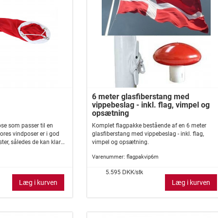
6 meter glasfiberstang med
vippebeslag - inkl. flag, vimpel og
opsætning
se som passer til en
Komplet flagpakke bestående af en 6 meter
ores vindposer er i god
glasfiberstang med vippebeslag - inkl. flag,
ter, således de kan klare
vimpel og opsætning.
ske vejr. Vindposer er
Varenummer:
flagpakvip6m
 de danske broer og
 ikke ualmindelige i de
DKK/stk
5.595
. en vindpose til
Læg i kurven
Læg i kurven
set er i kolonihaven.