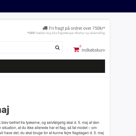
Fri fragt på ordrer over 750kr*
*OBS!
Gælder dog ikke flagstænger, tilbehør og reklameflag
Indkøbskurv
maj
ev befriet fra tyskerne, og selvfølgelig skal d. 5. maj af den
 situation, at du ikke allerede har et flag, så fat modet – om-
k vil have det, du skal bruge for at kunne fejre flagdagen d. 5. maj