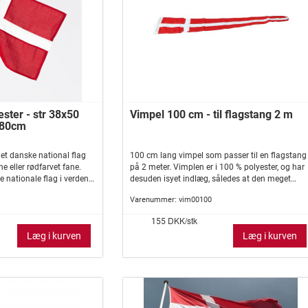
ster - str 38x50
Vimpel 100 cm - til flagstang 2 m
 180cm
t danske national flag
100 cm lang vimpel som passer til en flagstang
e eller rødfarvet fane.
på 2 meter. Vimplen er i 100 % polyester, og har
 nationale flag i verden,
desuden isyet indlæg, således at den meget
dag. Dannebrog er rødt
vanskeligt slår knuder.
Varenummer:
vim00100
kaldet korsflag. Korsflag
f.eks. de andre nordiske
DKK/stk
155
rige, Norge og Island.
Læg i kurven
Læg i kurven