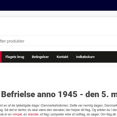
Flagets brug
Betingelser
Kontakt
Indkøbskurv
Befrielse anno 1945 - den 5. 
ivl en af de lykkeligste dage i Danmarkshistorien. Dette var nemlig dagen, Danmark bl
g. Så det er derfor, du skal være den dansker, der hejser dit flag. Og sidder du i den
 så er en
, en
, et flag i polyester eller et uldflag, du søger. Om-flag.d
vimpel
stander