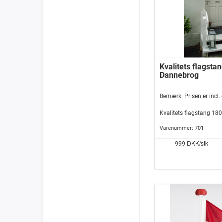
Kvalitets flagst
Dannebrog
Bemærk: Prisen er incl. 
Kvalitets flagstang 1
flag, som passer perfek
Varenummer:
701
velkomne når noget skal
fabrikeret i høj kvalite
DKK/stk
999
med en tung jernfod, sål
blæsevejret, dog anbefa
stå udenfor i regnvejr i 