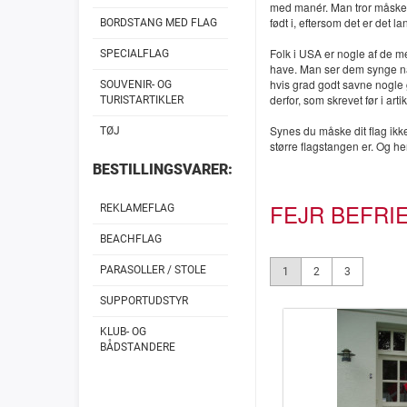
med manér. Man tror måske, 
født i, eftersom det er det la
BORDSTANG MED FLAG
Folk i USA er nogle af de me
SPECIALFLAG
have. Man ser dem synge nat
hvis grad godt savne nogle 
SOUVENIR- OG
derfor, som skrevet før i art
TURISTARTIKLER
Synes du måske dit flag ikke
TØJ
større flagstangen er. Og he
BESTILLINGSVARER:
FEJR BEFRIE
REKLAMEFLAG
BEACHFLAG
PARASOLLER / STOLE
1
2
3
SUPPORTUDSTYR
KLUB- OG
BÅDSTANDERE