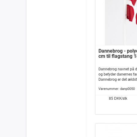
Dannebrog - polye
cm til flagstang
Dannebrog navnet på de
og betyder danernes fan
Dannebrog er det ældste
som stadig er i brug i 
Varenummer:
danp0050
med et hvidt kors også 
kendes fra flere steder 
DKK/stk
85
lande, som Finland, Sve