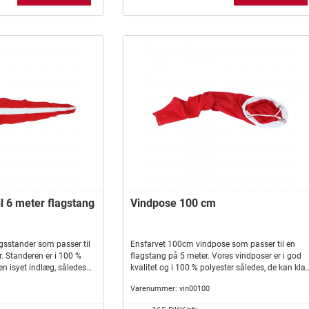
l 6 meter flagstang
Vindpose 100 cm
sstander som passer til
Ensfarvet 100cm vindpose som passer til en
. Standeren er i 100 %
flagstang på 5 meter. Vores vindposer er i god
en isyet indlæg, således
kvalitet og i 100 % polyester således, de kan klar
 slår knuder.
det, til tider, barske danske vejr.Vindposer er
Varenummer:
vin00100
desuden mest kendt fra de danske broer og
lufthavne, men er heller ikke ualmindelige i de