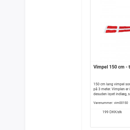
Vimpel 150 cm - t
150 cm lang vimpel som
på 3 meter. Vimplen er 
desuden isyet indlæg, 
vanskeligt slår knuder.
Varenummer:
vim00150
DKK/stk
199