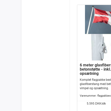
6 meter glasfibe
betonstøtte - inkl
opsætning
Komplet flagpakke bes
glasfiberstang med beton
vimpel og opsætning.
Varenummer:
flagpakbe
DKK/stk
5.595