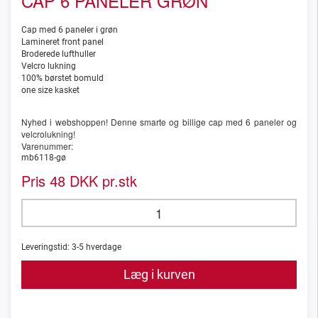
CAP 6 PANELER GRØN
Cap med 6 paneler i grøn
Lamineret front panel
Broderede lufthuller
Velcro lukning
100% børstet bomuld
one size kasket
Nyhed i webshoppen! Denne smarte og billige cap med 6 paneler og
velcrolukning!
Varenummer:
mb6118-gø
Pris
DKK pr.stk
48
Leveringstid:
3-5
hverdage
Læg i kurven