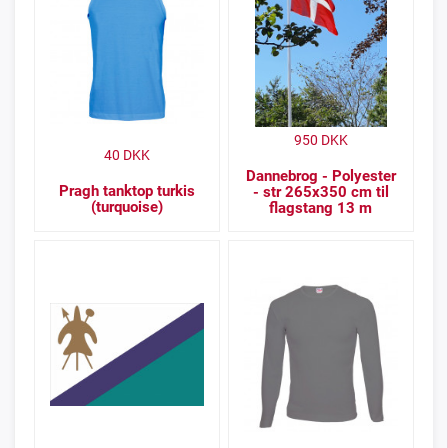
950
DKK
40
DKK
Dannebrog - Polyester
Pragh tanktop turkis
- str 265x350 cm til
(turquoise)
flagstang 13 m