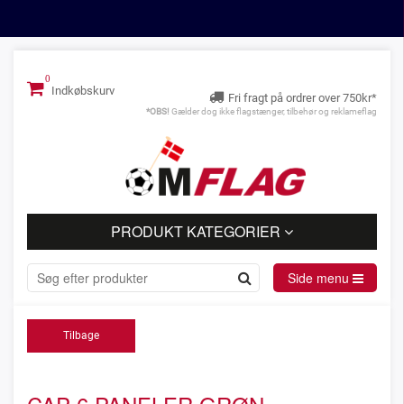
Indkøbskurv
Fri fragt på ordrer over 750kr*
*OBS!
Gælder dog ikke flagstænger, tilbehør og reklameflag
PRODUKT KATEGORIER
Side menu
Tilbage