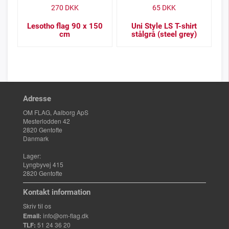
270
DKK
65
DKK
Lesotho flag 90 x 150
Uni Style LS T-shirt
cm
stålgrå (steel grey)
Adresse
OM FLAG, Aalborg ApS
Mesterlodden 42
2820 Gentofte
Danmark
Lager:
Lyngbyvej 415
2820 Gentofte
Kontakt information
Skriv til os
Email:
info@om-flag.dk
TLF:
51 24 36 20