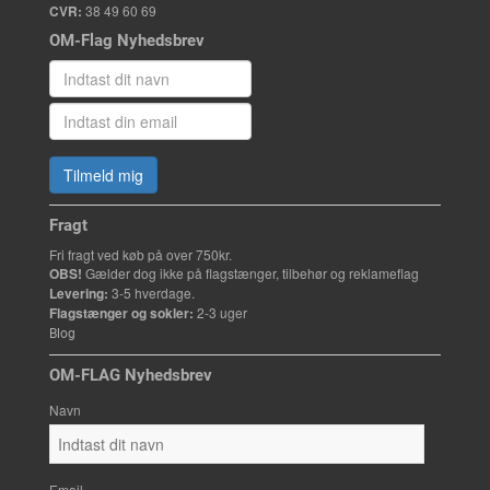
CVR:
38 49 60 69
OM-Flag Nyhedsbrev
Tilmeld mig
Fragt
Fri fragt ved køb på over 750kr.
OBS!
Gælder dog ikke på flagstænger, tilbehør og reklameflag
Levering:
3-5 hverdage.
Flagstænger og sokler:
2-3 uger
Blog
OM-FLAG Nyhedsbrev
Navn
Email