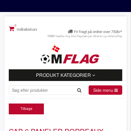
Indkøbskurv
Fri fragt på ordrer over 750kr*
*OBS!
Gælder dog ikke flagstænger, tilbehør og reklameflag
PRODUKT KATEGORIER
Side menu
Tilbage