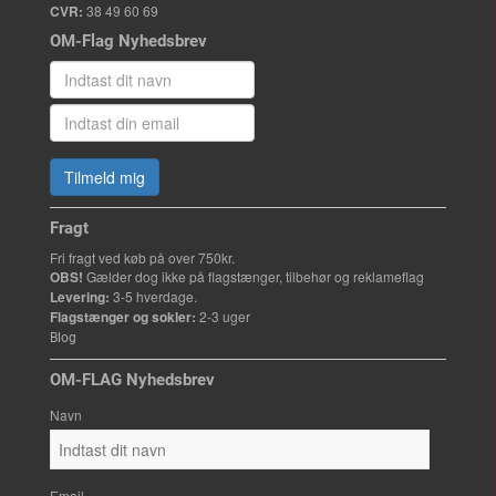
CVR:
38 49 60 69
OM-Flag Nyhedsbrev
Tilmeld mig
Fragt
Fri fragt ved køb på over 750kr.
OBS!
Gælder dog ikke på flagstænger, tilbehør og reklameflag
Levering:
3-5 hverdage.
Flagstænger og sokler:
2-3 uger
Blog
OM-FLAG Nyhedsbrev
Navn
Email