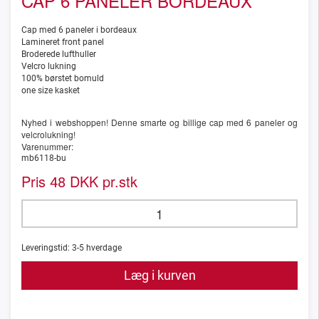
CAP 6 PANELER BORDEAUX
Cap med 6 paneler i bordeaux
Lamineret front panel
Broderede lufthuller
Velcro lukning
100% børstet bomuld
one size kasket
Nyhed i webshoppen! Denne smarte og billige cap med 6 paneler og
velcrolukning!
Varenummer:
mb6118-bu
Pris
DKK pr.stk
48
Leveringstid:
3-5
hverdage
Læg i kurven