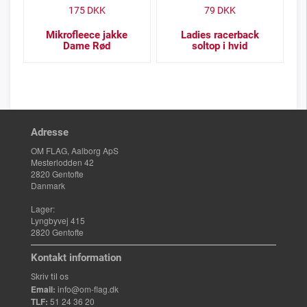
175
DKK
79
DKK
Mikrofleece jakke
Ladies racerback
Dame Rød
soltop i hvid
Adresse
OM FLAG, Aalborg ApS
Mesterlodden 42
2820 Gentofte
Danmark
Lager:
Lyngbyvej 415
2820 Gentofte
Kontakt information
Skriv til os
Email:
info@om-flag.dk
TLF:
51 24 36 20