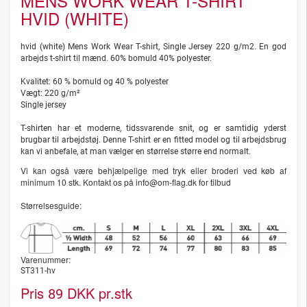
MENS WORK WEAR T-SHIRT
HVID (WHITE)
hvid (white) Mens Work Wear T-shirt, Single Jersey 220 g/m2. En god
arbejds t-shirt til mænd. 60% bomuld 40% polyester.
Kvalitet: 60 % bomuld og 40 % polyester
Vægt: 220 g/m²
Single jersey
T-shirten har et moderne, tidssvarende snit, og er samtidig yderst
brugbar til arbejdstøj. Denne T-shirt er en fitted model og til arbejdsbrug
kan vi anbefale, at man vælger en størrelse større end normalt.
Vi kan også være behjælpelige med tryk eller broderi ved køb af
minimum 10 stk. Kontakt os på info@om-flag.dk for tilbud
Størrelsesguide:
Varenummer:
ST311-hv
Pris
DKK pr.stk
89