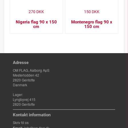
270
DKK
150
DKK
Nigeria flag 90 x 150
Montenegro flag 90 x
cm
150 cm
Adresse
OM FLAG, Aalborg ApS
Mesterlodden 42
2820 Gentofte
Danmark
Lager:
Lyngbyvej 415
2820 Gentofte
Kontakt information
Skriv til os
info@om-flag.dk