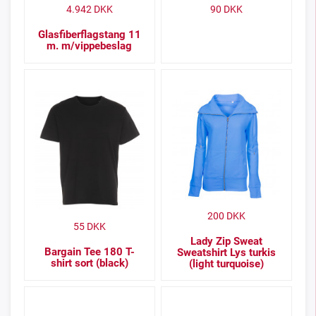
4.942
DKK
90
DKK
Glasfiberflagstang 11
m. m/vippebeslag
200
DKK
55
DKK
Lady Zip Sweat
Bargain Tee 180 T-
Sweatshirt Lys turkis
shirt sort (black)
(light turquoise)