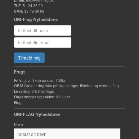
Email:
TLF:
51 24 36 20
CVR:
38 49 60 69
OM-Flag Nyhedsbrev
Tilmeld mig
Fragt
Fri fragt ved køb på over 750kr.
OBS!
Gælder dog ikke på flagstænger, tilbehør og reklameflag
Levering:
3-5 hverdage.
Flagstænger og sokler:
2-3 uger
Blog
OM-FLAG Nyhedsbrev
Navn