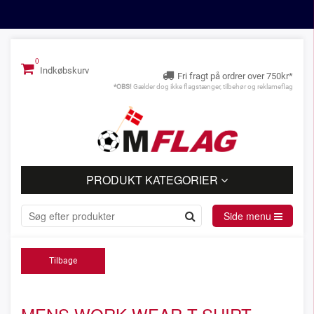
Indkøbskurv
Fri fragt på ordrer over 750kr*
*OBS!
Gælder dog ikke flagstænger, tilbehør og reklameflag
PRODUKT KATEGORIER
Side menu
Tilbage