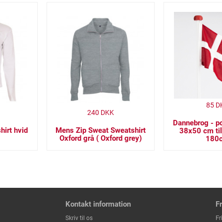
85
D
240
DKK
Dannebrog - po
hirt hvid
Mens Zip Sweat Sweatshirt
38x50 cm til
Oxford grå ( Oxford grey)
180
Kontakt information
F
Fr
Skriv til os