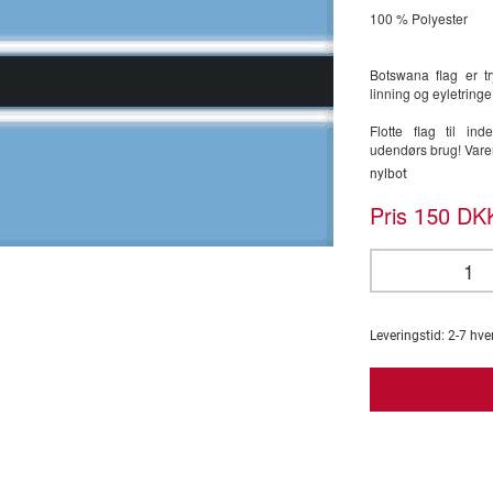
100 % Polyester
Botswana flag er t
linning og eyletringe
Flotte flag til i
udendørs brug! Var
nylbot
Pris
DKK
150
Leveringstid:
2-7
hve