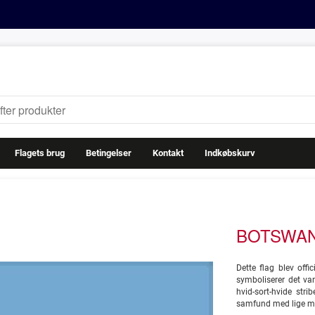
Flagets brug
Betingelser
Kontakt
Indkøbskurv
BOTSWANA
Dette flag blev offi
symboliserer det van
hvid-sort-hvide str
samfund med lige mul