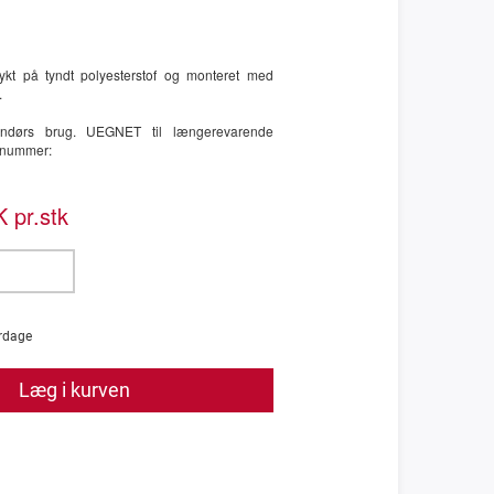
rykt på tyndt polyesterstof og monteret med
.
ndendørs brug. UEGNET til længerevarende
enummer:
 pr.stk
rdage
Læg i kurven