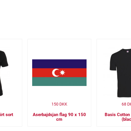
150
DKK
68
D
rt sort
Aserbajdsjan flag 90 x 150
Basis Cotton 
cm
(bla