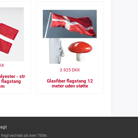
KK
3.925
DKK
lyester - str
Glasfiber flagstang 12
 flagstang
meter uden støtte
cm
ragt
i fragt ved køb på over 750kr.