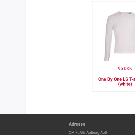
95
DKK
One By One LS T-s
(white)
Adresse
OM FLAG, Aalborg ApS