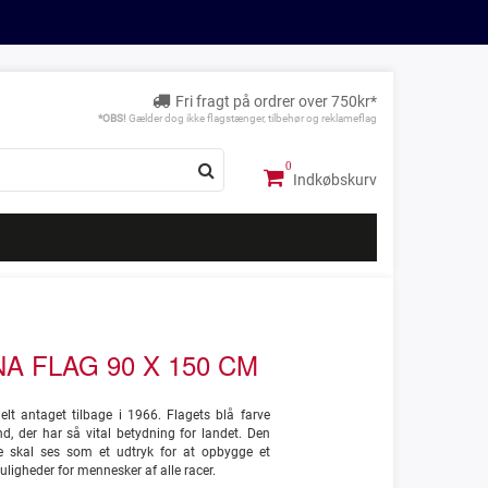
Fri fragt på ordrer over 750kr*
*OBS!
Gælder dog ikke flagstænger, tilbehør og reklameflag
Indkøbskurv
 FLAG 90 X 150 CM
cielt antaget tilbage i 1966. Flagets blå farve
d, der har så vital betydning for landet. Den
ibe skal ses som et udtryk for at opbygge et
igheder for mennesker af alle racer.