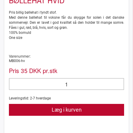
BØLLEHAT HVID
Pris billig bøllehat i tyndt stof.
Med denne bøllehat til voksne får du skygge for solen i det danske
sommervejr. Den er lavet i god kvalitet så den holder til mange somre.
Fåes i gul, rød, blå, hvis, sort og grøn.
100% bomuld
One size
Varenummer:
MB006-hv
Pris
DKK pr.stk
35
Leveringstid:
2-7
hverdage
Læg i kurven