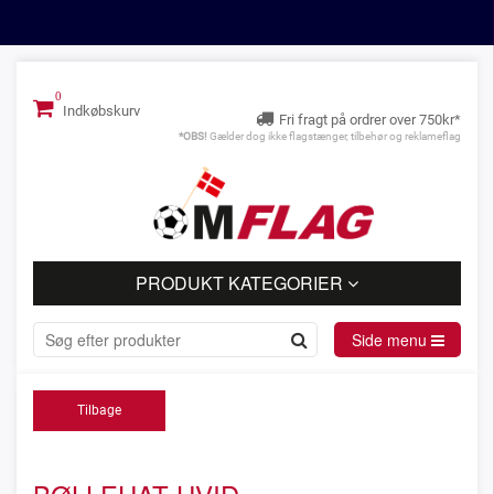
Indkøbskurv
Fri fragt på ordrer over 750kr*
*OBS!
Gælder dog ikke flagstænger, tilbehør og reklameflag
PRODUKT KATEGORIER
Side menu
Tilbage