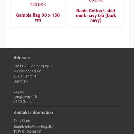
68
DKK
150
DKK
Basis Cotton t-shirt
Gambia flag 90 x 150
mørk navy blå (Dark
cm
navy)
Adresse
OM FLAG, Aalborg ApS
Mesterlodden 42
2820 Gentofte
Danmark
Lager:
Lyngbyvej 415
2820 Gentofte
Kontakt information
Skriv til os
Email:
info@om-flag.dk
TLF:
51 24 36 20