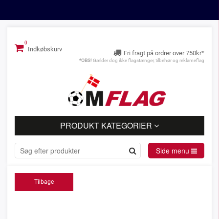
Indkøbskurv
Fri fragt på ordrer over 750kr*
*OBS!
Gælder dog ikke flagstænger, tilbehør og reklameflag
PRODUKT KATEGORIER
Side menu
Tilbage