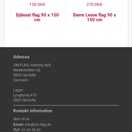
150
DKK
270
DKK
Djibouti flag 90 x 150
Sierre Leone flag 90 x
cm
150 cm
Adresse
OM FLAG, Aalborg ApS
Mesterlodden 42
2820 Gentofte
Danmark
Lager:
Lyngbyvej 415
2820 Gentofte
Kontakt information
Skriv til os
Email:
info@om-flag.dk
TLF:
51 24 36 20