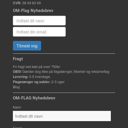
CVR:
38 49 60 69
OM-Flag Nyhedsbrev
Tilmeld mig
Fragt
Fri fragt ved køb på over 750kr.
OBS!
Gælder dog ikke på flagstænger, tilbehør og reklameflag
Levering:
3-5 hverdage.
Flagstænger og sokler:
2-3 uger
Blog
OM-FLAG Nyhedsbrev
Navn
Email