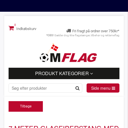
Indkøbskurv
Fri fragt på ordrer over 750kr*
*OBS!
Gælder dog ikke flagstænger, tilbehør og reklameflag
PRODUKT KATEGORIER
Side menu
Tilbage