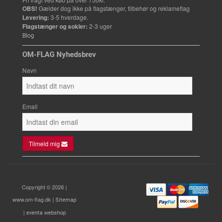
OBS!
Gælder dog ikke på flagstænger, tilbehør og reklameflag
Levering:
3-5 hverdage.
Flagstænger og sokler:
2-3 uger
Blog
OM-FLAG Nyhedsbrev
Navn
Email
Tilmeld mig
Copyright © 2026 |
www.om-flag.dk |
Sitemap
|
eventa webshop