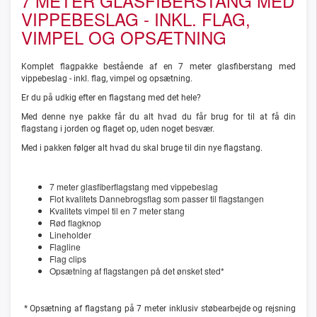
7 METER GLASFIBERSTANG MED
VIPPEBESLAG - INKL. FLAG,
VIMPEL OG OPSÆTNING
Komplet flagpakke bestående af en 7 meter glasfiberstang med
vippebeslag - inkl. flag, vimpel og opsætning.
Er du på udkig efter en flagstang med det hele?
Med denne nye pakke får du alt hvad du får brug for til at få din
flagstang i jorden og flaget op, uden noget besvær.
Med i pakken følger alt hvad du skal bruge til din nye flagstang.
7 meter glasfiberflagstang med vippebeslag
Flot kvalitets Dannebrogsflag som passer til flagstangen
Kvalitets vimpel til en 7 meter stang
Rød flagknop
Lineholder
Flagline
Flag clips
Opsætning af flagstangen på det ønsket sted*
*
Opsætning af flagstang på 7 meter inklusiv støbearbejde og rejsning