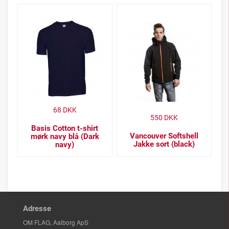
68
DKK
550
DKK
Basis Cotton t-shirt
Vancouver Softshell
mørk navy blå (Dark
Jakke sort (black)
navy)
Adresse
OM FLAG, Aalborg ApS