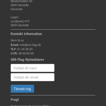
Mesterlodden 42
2820 Gentofte
Danmark
Lager:
Lyngbyvej 415
2820 Gentofte
Kontakt information
Skriv til os
Email:
info@om-flag.dk
TLF:
51 24 36 20
CVR:
38 49 60 69
OM-Flag Nyhedsbrev
Tilmeld mig
Fragt
Fri fragt ved køb på over 750kr.