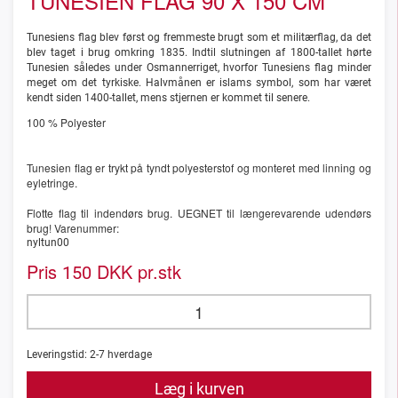
TUNESIEN FLAG 90 X 150 CM
Tunesiens flag blev først og fremmeste brugt som et militærflag, da det
blev taget i brug omkring 1835. Indtil slutningen af 1800-tallet hørte
Tunesien således under Osmannerriget, hvorfor Tunesiens flag minder
meget om det tyrkiske. Halvmånen er islams symbol, som har været
kendt siden 1400-tallet, mens stjernen er kommet til senere.
100 % Polyester
Tunesien flag er trykt på tyndt polyesterstof og monteret med linning og
eyletringe.
Flotte flag til indendørs brug. UEGNET til længerevarende udendørs
brug! Varenummer:
nyltun00
Pris
DKK pr.stk
150
Leveringstid:
2-7
hverdage
Læg i kurven