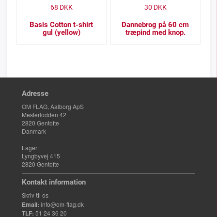
68
DKK
30
DKK
Basis Cotton t-shirt
Dannebrog på 60 cm
gul (yellow)
træpind med knop.
Adresse
OM FLAG, Aalborg ApS
Mesterlodden 42
2820 Gentofte
Danmark
Lager:
Lyngbyvej 415
2820 Gentofte
Kontakt information
Skriv til os
Email:
info@om-flag.dk
TLF:
51 24 36 20