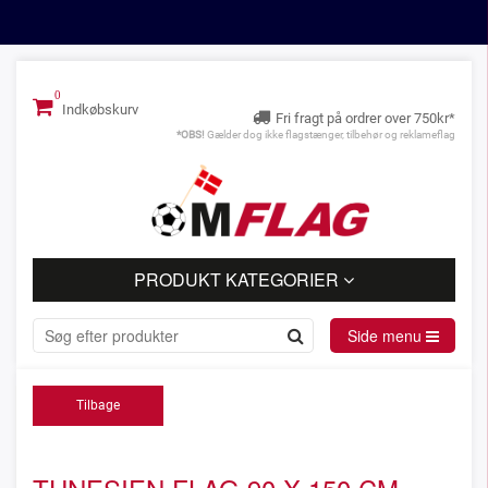
Indkøbskurv
Fri fragt på ordrer over 750kr*
*OBS!
Gælder dog ikke flagstænger, tilbehør og reklameflag
PRODUKT KATEGORIER
Side menu
Tilbage