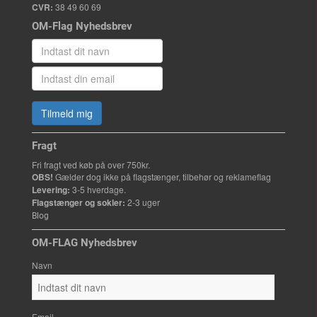
CVR:
38 49 60 69
OM-Flag Nyhedsbrev
Tilmeld mig
Fragt
Fri fragt ved køb på over 750kr.
OBS!
Gælder dog ikke på flagstænger, tilbehør og reklameflag
Levering:
3-5 hverdage.
Flagstænger og sokler:
2-3 uger
Blog
OM-FLAG Nyhedsbrev
Navn
Email