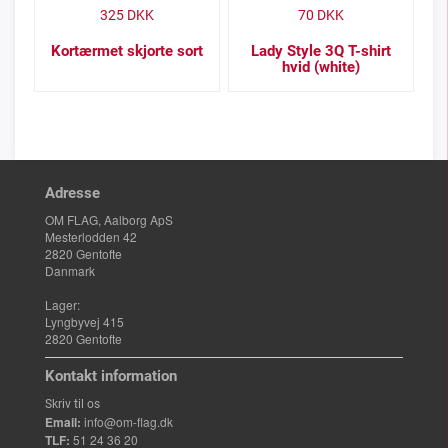
325
DKK
70
DKK
Kortærmet skjorte sort
Lady Style 3Q T-shirt
hvid (white)
Adresse
OM FLAG, Aalborg ApS
Mesterlodden 42
2820 Gentofte
Danmark
Lager:
Lyngbyvej 415
2820 Gentofte
Kontakt information
Skriv til os
Email:
info@om-flag.dk
TLF:
51 24 36 20