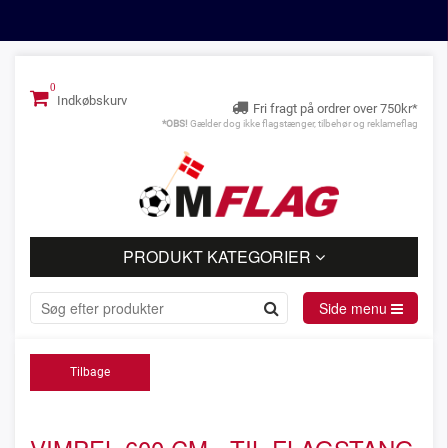
Indkøbskurv
Fri fragt på ordrer over 750kr*
*OBS!
Gælder dog ikke flagstænger, tilbehør og reklameflag
PRODUKT KATEGORIER
Side menu
Tilbage