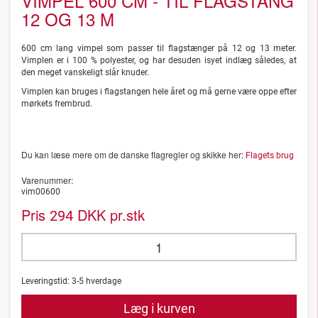
VIMPEL 600 CM - TIL FLAGSTANG
12 OG 13 M
600 cm lang vimpel som passer til flagstænger på 12 og 13 meter.
Vimplen er i 100 % polyester, og har desuden isyet indlæg således, at
den meget vanskeligt slår knuder.
Vimplen kan bruges i flagstangen hele året og må gerne være oppe efter
mørkets frembrud.
Du kan læse mere om de danske flagregler og skikke her:
Flagets brug
Varenummer:
vim00600
Pris
DKK pr.stk
294
Leveringstid:
3-5
hverdage
Læg i kurven