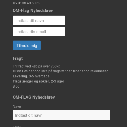
CVR:
38 49 60 69
OM-Flag Nyhedsbrev
Tilmeld mig
Fragt
Fri fragt ved køb på over 750kr.
OBS!
Gælder dog ikke på flagstænger, tilbehør og reklameflag
Levering:
3-5 hverdage.
Flagstænger og sokler:
2-3 uger
Blog
OM-FLAG Nyhedsbrev
Navn
Email