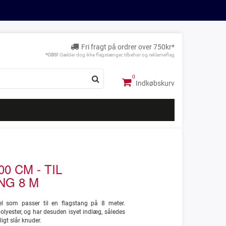
Fri fragt på ordrer over 750kr*
*OBS!
Gælder dog ikke flagstænger, tilbehør og reklameflag
Indkøbskurv
0 CM - TIL
NG 8 M
 som passer til en flagstang på 8 meter.
olyester, og har desuden isyet indlæg, således
igt slår knuder.