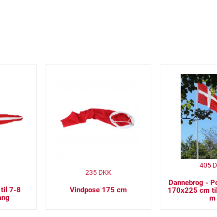
405
D
235
DKK
Dannebrog - Po
til 7-8
Vindpose 175 cm
170x225 cm til
ang
m