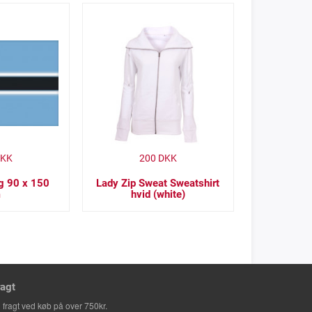
KK
200
DKK
g 90 x 150
Lady Zip Sweat Sweatshirt
m
hvid (white)
ragt
i fragt ved køb på over 750kr.