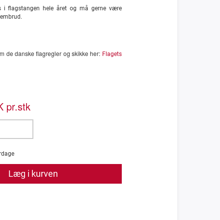
 i flagstangen hele året og må gerne være
frembrud.
 de danske flagregler og skikke her:
Flagets
 pr.stk
rdage
Læg i kurven