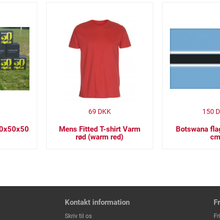
69
DKK
150
D
50x50x50
Mens Fitted T-shirt Varm
Botswana fla
rød (warm red)
c
Kontakt information
F
Fr
Skriv til os