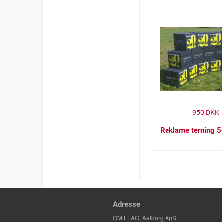
950
DKK
Reklame terning 
Adresse
OM FLAG, Aalborg ApS