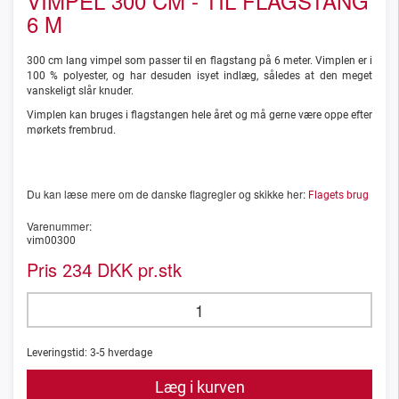
VIMPEL 300 CM - TIL FLAGSTANG
6 M
300 cm lang vimpel som passer til en flagstang på 6 meter. Vimplen er i
100 % polyester, og har desuden isyet indlæg, således at den meget
vanskeligt slår knuder.
Vimplen kan bruges i flagstangen hele året og må gerne være oppe efter
mørkets frembrud.
Du kan læse mere om de danske flagregler og skikke her:
Flagets brug
Varenummer:
vim00300
Pris
DKK pr.stk
234
Leveringstid:
3-5
hverdage
Læg i kurven