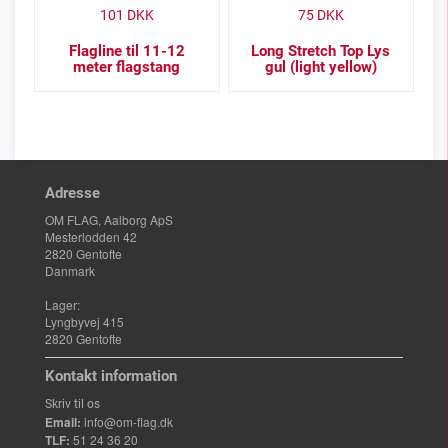
101
DKK
75
DKK
Flagline til 11-12
Long Stretch Top Lys
meter flagstang
gul (light yellow)
Adresse
OM FLAG, Aalborg ApS
Mesterlodden 42
2820 Gentofte
Danmark
Lager:
Lyngbyvej 415
2820 Gentofte
Kontakt information
Skriv til os
Email:
info@om-flag.dk
TLF:
51 24 36 20