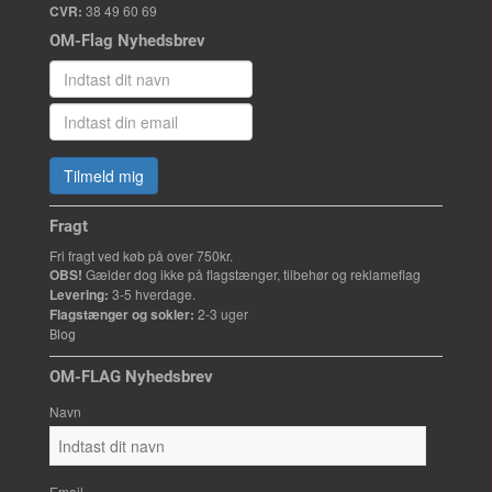
CVR:
38 49 60 69
OM-Flag Nyhedsbrev
Tilmeld mig
Fragt
Fri fragt ved køb på over 750kr.
OBS!
Gælder dog ikke på flagstænger, tilbehør og reklameflag
Levering:
3-5 hverdage.
Flagstænger og sokler:
2-3 uger
Blog
OM-FLAG Nyhedsbrev
Navn
Email