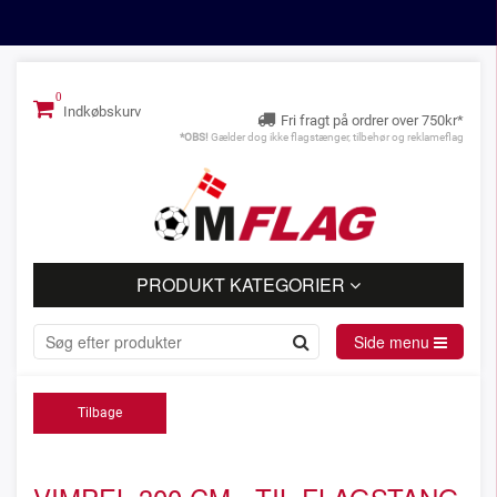
Indkøbskurv
Fri fragt på ordrer over 750kr*
*OBS!
Gælder dog ikke flagstænger, tilbehør og reklameflag
PRODUKT KATEGORIER
Side menu
Tilbage